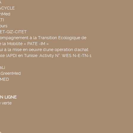
A
UACYCLE
chMed
TI
ours
SET-GIZ-CITET
compagnement à la Transition Ecologique de
de la Mobilité « PATE -IM »
ui à la mise en oeuvre d'une opération d'achat
le (APD) en Tunisie :Activity N°: WES N-E-TN-1
aLi
v4GreenMed
4MED
N LIGNE
 verte
e