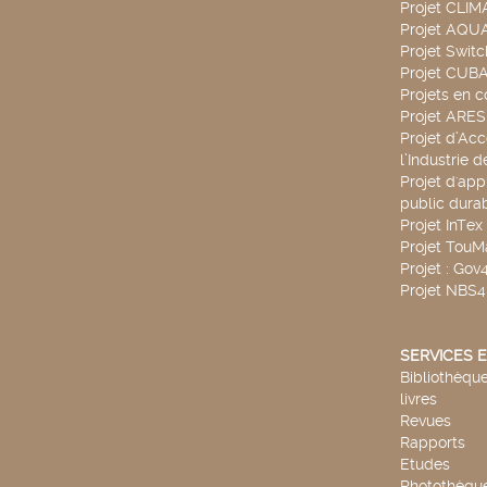
Projet CLIM
Projet AQ
Projet Swit
Projet CUBA
Projets en c
Projet ARE
Projet d’Ac
l’Industrie 
Projet d'app
public durab
Projet InTex
Projet TouM
Projet : Go
Projet NBS
SERVICES E
Bibliothèque
livres
Revues
Rapports
Etudes
Photothèqu