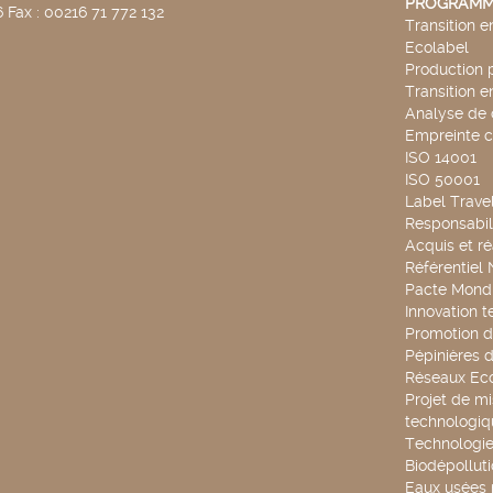
PROGRAMM
 Fax : 00216 71 772 132
Transition 
Ecolabel
Production 
Transition 
Analyse de 
Empreinte 
ISO 14001
ISO 50001
Label Travel
Responsabili
Acquis et ré
Référentiel
Pacte Mondi
Innovation 
Promotion d
Pépinières d
Réseaux Ec
Projet de mi
technologiq
Technologie
Biodépollut
Eaux usées 