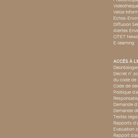
Vidéothèqu
Veille Infor
Echos-Envi
Diffusion Sé
Alertes Env
CITET New
E-learning
ACCÈS À L
Déontologie 
Décret n° 2
du code de 
Code de déo
Politique d'
Responsable
Demande d'
Demande de
Textes légis
Rapports d’a
Evaluation 
Rapport d'ac