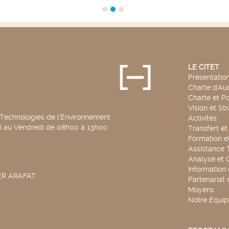
années
 que le
turc,
ent de
ront...
LE CITET
Présentatio
Charte d'Aud
Charte et Po
Vision et St
 Technologies de l'Environnement
Activités
di au Vendredi de 08h00 à 13h00
Transfert e
Formation e
Assistance 
Analyse et 
Information
SER ARAFAT
Partenariat 
Moyens
Notre Equip