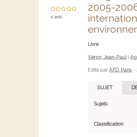
2005-2006:
/5
internation
0
avis
environne
Livre
Véron, Jean-Paul
|
Ag
Edité par
AFD. Paris
-
SUJET
D
Sujets
Classification