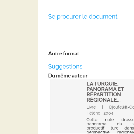
Se procurer le document
Autre format
Suggestions
Du même auteur
LA TURQUIE,
PANORAMA ET
RÉPARTITION
RÉGIONALE...
Livre | Djoufelkit-Co
Hélène | 2004
Cette note dres
panorama du se
productif turc dan
perspective région