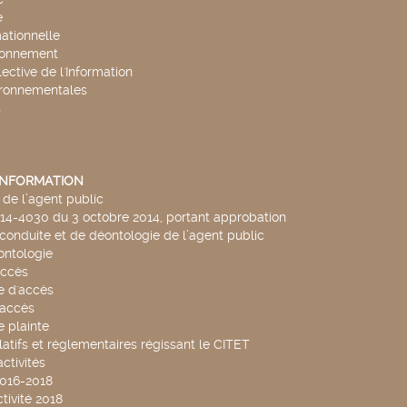
e
mationnelle
ronnement
lective de l'Information
ironnementales
s
'INFORMATION
de l’agent public
014-4030 du 3 octobre 2014, portant approbation
conduite et de déontologie de l’agent public
ntologie
accès
 d'accès
accès
 plainte
latifs et réglementaires régissant le CITET
ctivités
2016-2018
tivité 2018