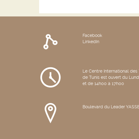
depuis le début des 
1990. Elle fait ressortir
secteur productif 
composé majoritairem
PME, est aujourd'hui conf
Facebook
LinkedIn
Le Centre International des
de Tunis est ouvert du Lun
et de 14h00 à 17h00
Boulevard du Leader YAS