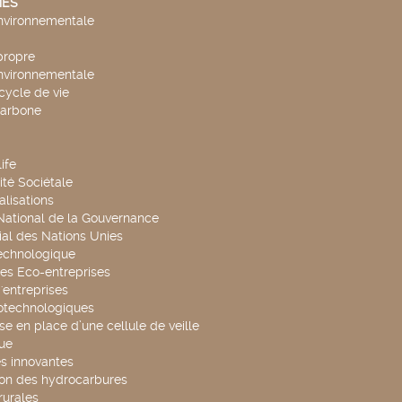
ES
environnementale
propre
environnementale
cycle de vie
carbone
ife
té Sociétale
alisations
 National de la Gouvernance
al des Nations Unies
technologique
es Eco-entreprises
'entreprises
otechnologiques
se en place d’une cellule de veille
ue
s innovantes
ion des hydrocarbures
rurales