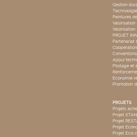
Gestion dur
Technologie
Peintures d
Valorisation
Valorisation
PROJET IN
Partenariat 
Coopération 
Conventions
Appui techn
Pilotage et 
Renforcemen
Economie ve
Promotion d
PROJETS
Projets ach
Projet STA
Projet RES
Projet Econ
Projet Eco-c