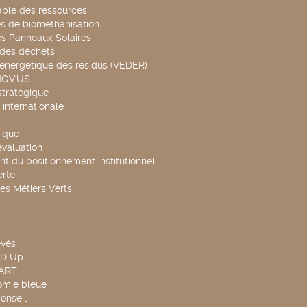
able des ressources
s de biométhanisation
es Panneaux Solaires
 des déchets
 énergétique des résidus (VEDER)
NOV'US
stratégique
internationale
ique
évaluation
t du positionnement institutionnel
rte
es Métiers Verts
evés
ND Up
TART
omie bleue
onseil