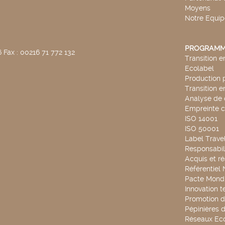
Moyens
Notre Equip
PROGRAMM
 Fax : 00216 71 772 132
Transition 
Ecolabel
Production 
Transition 
Analyse de 
Empreinte 
ISO 14001
ISO 50001
Label Travel
Responsabili
Acquis et ré
Référentiel
Pacte Mondi
Innovation 
Promotion d
Pépinières d
Réseaux Ec