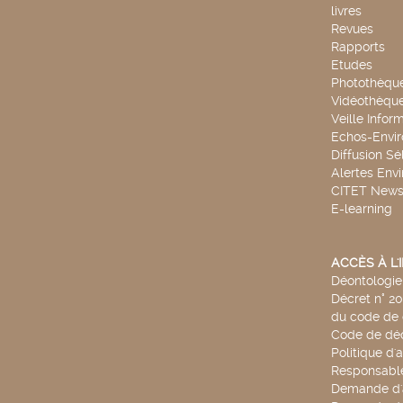
livres
Revues
Rapports
Etudes
Photothèqu
Vidéothèqu
Veille Infor
Echos-Envi
Diffusion Sé
Alertes Env
CITET New
E-learning
ACCÈS À L
Déontologie 
Décret n° 2
du code de 
Code de déo
Politique d'
Responsable
Demande d'