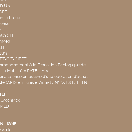
evés
ND Up
TART
omie bleue
onseil
A
UACYCLE
chMed
TI
ours
SET-GIZ-CITET
compagnement à la Transition Ecologique de
de la Mobilité « PATE -IM »
ui à la mise en oeuvre d'une opération d'achat
le (APD) en Tunisie :Activity N°: WES N-E-TN-1
aLi
v4GreenMed
4MED
N LIGNE
 verte