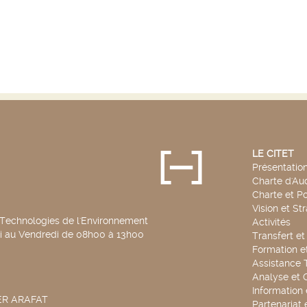
LE CITET
Présentatio
Charte d'Aud
Charte et Po
Vision et St
 Technologies de l'Environnement
Activités
di au Vendredi de 08h00 à 13h00
Transfert e
Formation e
Assistance 
Analyse et 
Information
SER ARAFAT
Partenariat 