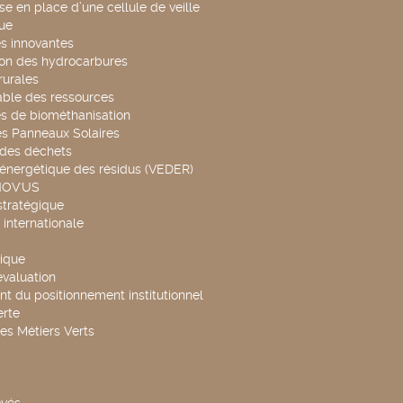
se en place d’une cellule de veille
ue
s innovantes
ion des hydrocarbures
rurales
able des ressources
s de biométhanisation
es Panneaux Solaires
 des déchets
 énergétique des résidus (VEDER)
NOV'US
stratégique
internationale
ique
évaluation
t du positionnement institutionnel
rte
es Métiers Verts