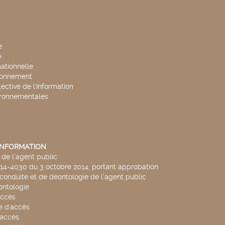
e
e
mationnelle
ronnement
lective de l'Information
ironnementales
s
'INFORMATION
de l’agent public
014-4030 du 3 octobre 2014, portant approbation
conduite et de déontologie de l’agent public
ntologie
accès
 d'accès
accès