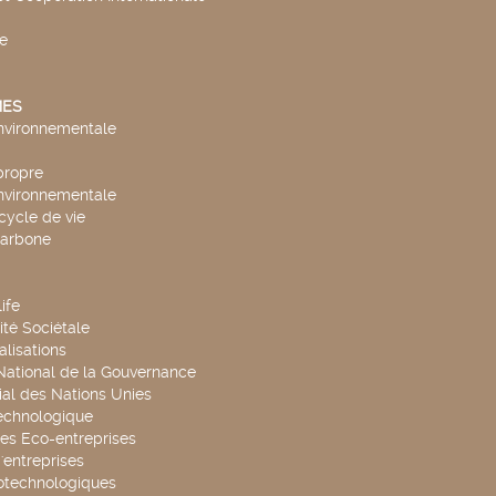
e
ES
environnementale
propre
environnementale
cycle de vie
carbone
ife
té Sociétale
alisations
 National de la Gouvernance
al des Nations Unies
technologique
es Eco-entreprises
'entreprises
otechnologiques