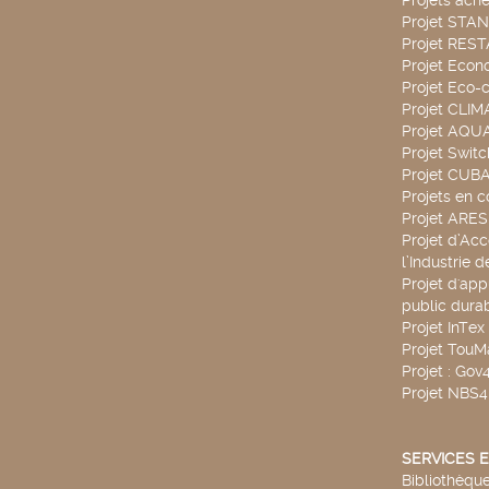
Projets ach
Projet STA
Projet RES
Projet Econ
Projet Eco-c
Projet CLIM
Projet AQ
Projet Swit
Projet CUBA
Projets en c
Projet ARE
Projet d’Ac
l’Industrie 
Projet d'app
public durab
Projet InTex
Projet TouM
Projet : Go
Projet NBS
SERVICES E
Bibliothèque