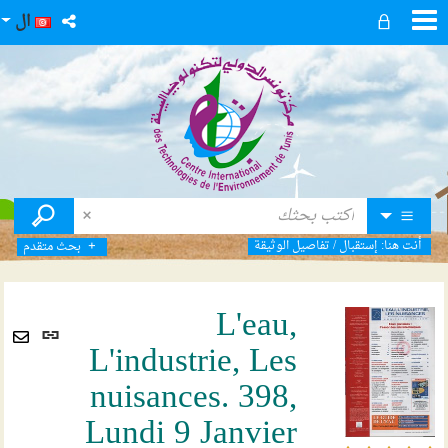
ال
أنت هنا:
إستقبال
/
تفاصيل الوثيقة
بحث متقدم
L'eau,
رابط
L'industrie, Les
ثابت
Envoyer
(نافذ
nuisances. 398,
par
جديد
mail
Lundi 9 Janvier