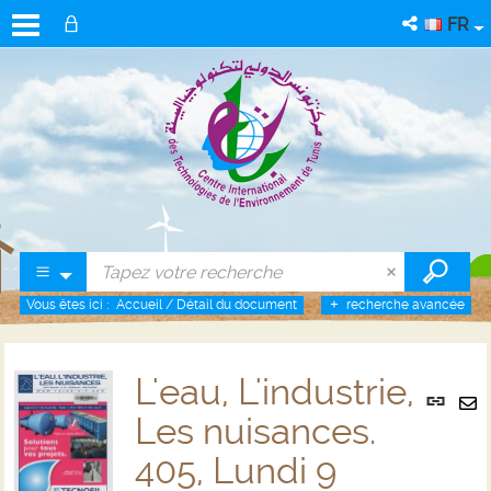
FR
Vous êtes ici :
Accueil
/
Détail du document
recherche avancée
L'eau, L'industrie,
Lien
per
Les nuisances.
En
(No
pa
405, Lundi 9
fenê
ma