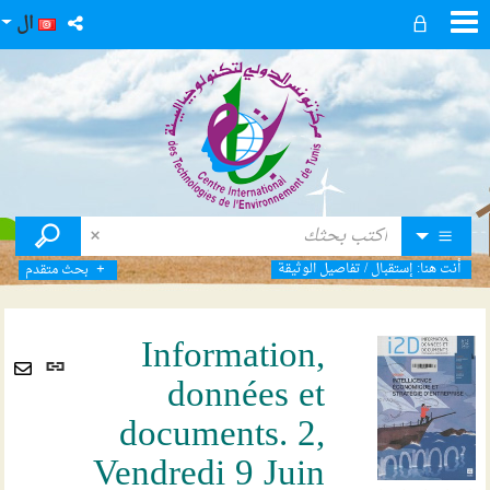
ال
أنت هنا:
إستقبال
/
تفاصيل الوثيقة
بحث متقدم
Information,
رابط
données et
ثابت
Envoyer
(نافذ
documents. 2,
par
جديد
mail
Vendredi 9 Juin