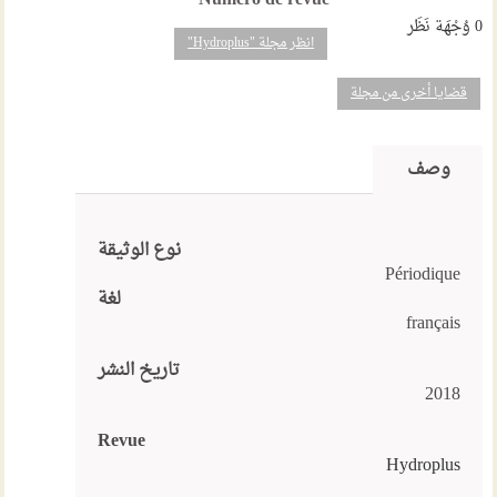
Numéro de revue
0
وُجْهَة نَظَر
انظر مجلة "Hydroplus"
قضايا أخرى من مجلة
وصف
نوع الوثيقة
Périodique
لغة
français
تاريخ النشر
2018
Revue
Hydroplus