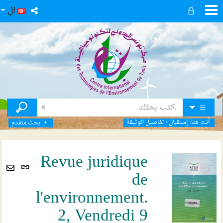
ال
أنت هنا:
إستقبال
/
تفاصيل الوثيقة
بحث متقدم
Revue juridique
رابط
de
ثابت
Envoyer
(نافذ
l'environnement.
par
جديد
mail
2, Vendredi 9