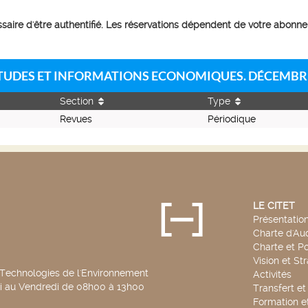
essaire d'être authentifié. Les réservations dépendent de votre abonn
 ETUDES ET INFORMATIONS ECONOMIQUES. DÉCEMBRE
Section
Type
Revues
Périodique
LE CITET
Présentatio
Charte d'Aud
Charte et Po
Vision et St
 Technologies de l'Environnement
Activités
di au Vendredi de 08h00 à 13h00
Transfert e
Formation e