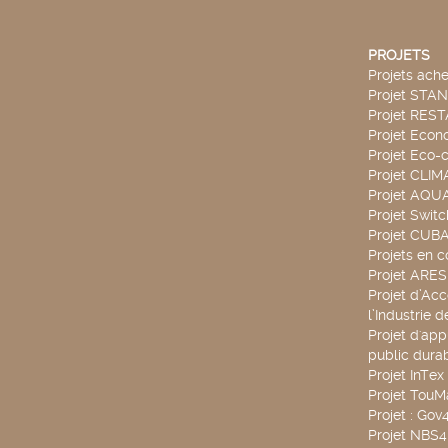
PROJETS
Projets ach
Projet STA
Projet RES
Projet Econ
Projet Eco-c
Projet CLIM
Projet AQ
Projet Swit
Projet CUBA
Projets en c
Projet ARE
Projet d’Ac
l’Industrie 
Projet d'app
public durab
Projet InTex
Projet TouM
Projet : Go
Projet NBS