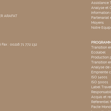
Assistance 
Analyse et 
Information
SER ARAFAT
Partenariat 
Moyens
Notre Equip
PROGRAMM
 Fax : 00216 71 772 132
Transition 
Ecolabel
Production 
Transition 
Analyse de 
Empreinte 
ISO 14001
ISO 50001
Label Travel
Responsabili
Acquis et ré
Référentiel
Pacte Mondi