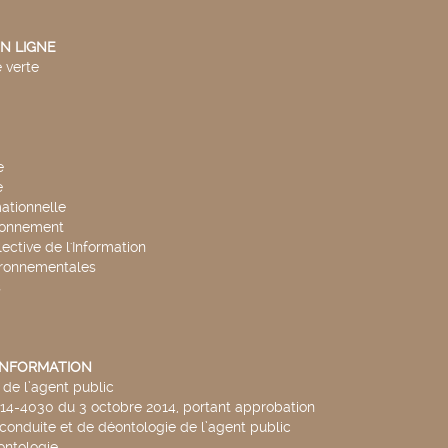
N LIGNE
 verte
e
e
mationnelle
ronnement
lective de l'Information
ironnementales
s
'INFORMATION
de l’agent public
014-4030 du 3 octobre 2014, portant approbation
conduite et de déontologie de l’agent public
ntologie