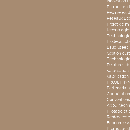
Innovation 
Promotion d
Pépinières d
Réseaux Ec
Projet de mi
technologiq
Technologie
Biodépollut
Eaux usées 
Gestion dur
Technologie
Peintures d
Valorisation
Valorisation
PROJET IN
Partenariat 
Coopération 
Conventions
Appui techn
Pilotage et 
Renforcemen
Economie ve
Promotion d