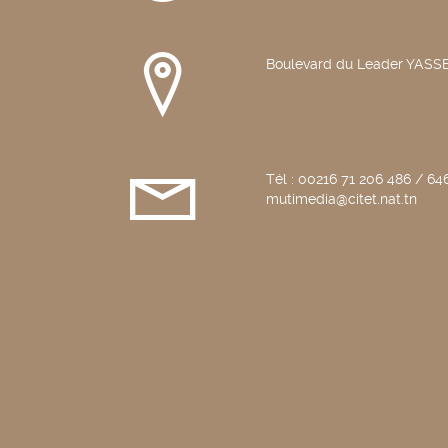
Boulevard du Leader YAS
Tél : 00216 71 206 486 / 646
mutimedia@citet.nat.tn