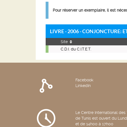
Pour réserver un exemplaire, il est néc
LIVRE - 2006 - CONJONCTURE:
Site
Livre
C.D.I. du C.I.T.E.T.
-
2006
-
Conjoncture:
Etudes
Facebook
et
LinkedIn
Informations
Economiques.
Décembre
2006.
240
Le Centre International des
de Tunis est ouvert du Lun
et de 14h00 à 17h00