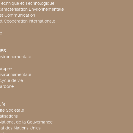
Technique et Technologique
Caractérisation Environnementale
 et Communication
et Coopération Internationale
e
ES
environnementale
propre
environnementale
cycle de vie
carbone
ife
té Sociétale
alisations
 National de la Gouvernance
al des Nations Unies