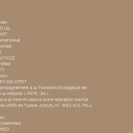
evés
ND Up
TART
omie bleue
onseil
A
UACYCLE
chMed
TI
ours
SET-GIZ-CITET
compagnement à la Transition Ecologique de
de la Mobilité « PATE -IM »
ui à la mise en oeuvre d'une opération d'achat
le (APD) en Tunisie :Activity N°: WES N-E-TN-1
aLi
v4GreenMed
4MED