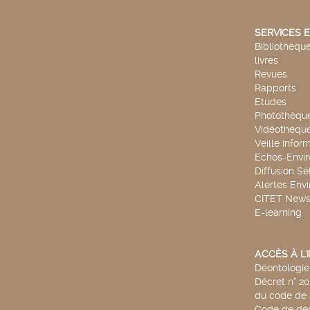
SERVICES E
Bibliothèque
livres
Revues
Rapports
Etudes
Photothèqu
Vidéothèqu
Veille Infor
Echos-Envi
Diffusion Sé
Alertes Env
CITET New
E-learning
ACCÈS À L
Déontologie 
Décret n° 2
du code de 
Code de déo