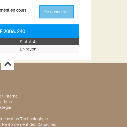
ement en cours.
Se connecter
 2006. 240
Statut
En rayon
n
it interne
litique
ratégie
t Innovation Technologique
t Renforcement des Capacités