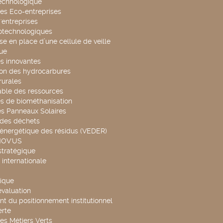
technologique
es Eco-entreprises
'entreprises
otechnologiques
se en place d’une cellule de veille
ue
s innovantes
ion des hydrocarbures
rurales
able des ressources
s de biométhanisation
es Panneaux Solaires
 des déchets
 énergétique des résidus (VEDER)
NOV'US
stratégique
internationale
ique
évaluation
t du positionnement institutionnel
rte
es Métiers Verts