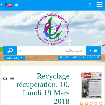
ال
أنت هنا:
إستقبال
/
تفاصيل الوثيقة
بحث متقدم
Recyclage
رابط
récupération. 10,
ثابت
Envoyer
(نافذ
Lundi 19 Mars
par
جديد
mail
2018
/5