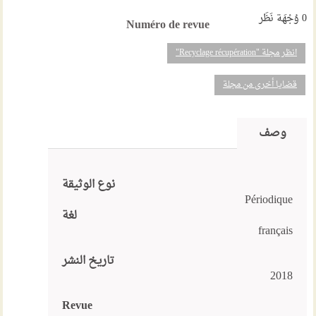
0
وُجْهَة نَظَر
Numéro de revue
انظر مجلة "Recyclage récupération"
قضايا أخرى من مجلة
وصف
نوع الوثيقة
Périodique
لغة
français
تاريخ النشر
2018
Revue