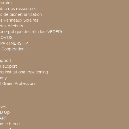
rurales
able des ressources
s de biométhanisation
es Panneaux Solaires
 des déchets
 énergétique des résidus (VEDER)
NOV'US
 PARTNERSHIP
l Cooperation
upport
d support
g institutional positioning
omy
f Green Professions
evés
ND Up
TART
omie bleue