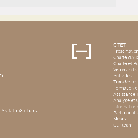
CITET
Présentatio
Charte d'Aud
Charte et Po
Vision and s
pm
Activities
Transfert e
Formation e
Assistance 
Analyse et 
Information
 Arafat 1080 Tunis
Partenariat 
Means
Our team