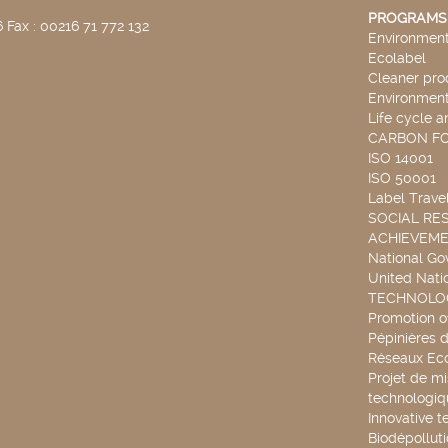
PROGRAMS
 Fax : 00216 71 772 132
Environmenta
Ecolabel
Cleaner pro
Environmenta
Life cycle a
CARBON F
ISO 14001
ISO 50001
Label Travel
SOCIAL RES
ACHIEVEM
National G
United Nati
TECHNOLOG
Promotion o
Pépinières d
Réseaux Ec
Projet de mi
technologiq
Innovative t
Biodépollut