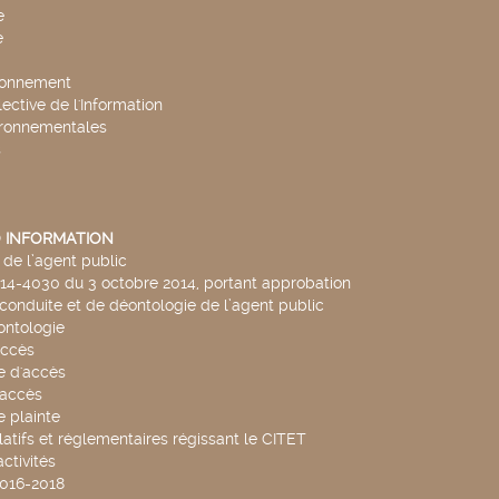
e
e
ronnement
lective de l'Information
ironnementales
s
 INFORMATION
de l’agent public
014-4030 du 3 octobre 2014, portant approbation
conduite et de déontologie de l’agent public
ntologie
accès
 d'accès
accès
 plainte
latifs et réglementaires régissant le CITET
ctivités
2016-2018