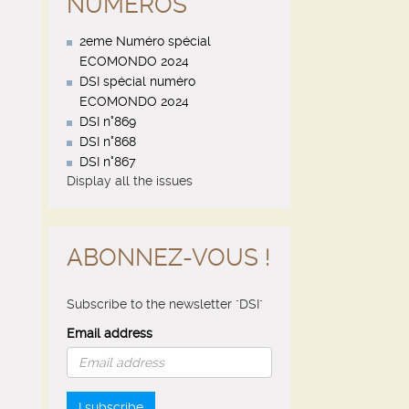
NUMÉROS
2eme Numéro spécial
ECOMONDO 2024
DSI spécial numéro
ECOMONDO 2024
DSI n°869
DSI n°868
DSI n°867
Display all the issues
ABONNEZ-VOUS !
Subscribe to the newsletter "DSI"
Email address
I subscribe