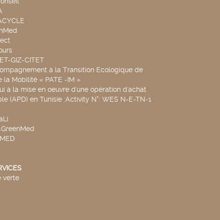
onseil
A
UACYCLE
chMed
ect
ours
SET-GIZ-CITET
compagnement à la Transition Ecologique de
de la Mobilité « PATE -IM »
ui à la mise en oeuvre d'une opération d'achat
le (APD) en Tunisie :Activity N°: WES N-E-TN-1
aLi
v4GreenMed
4MED
RVICES
 verte