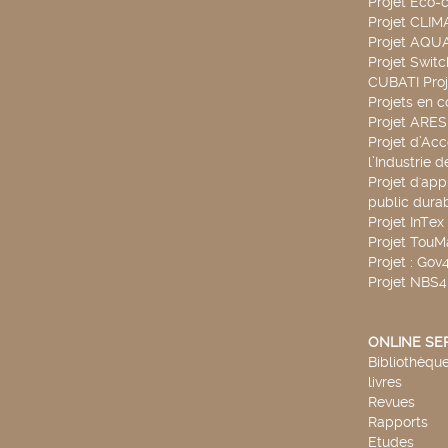
Projet Eco-c
Projet CLIM
Projet AQ
Projet Swit
CUBATI Proj
Projets en c
Projet ARE
Projet d’Ac
l’Industrie 
Projet d'app
public durab
Projet InTex
Projet TouM
Projet : Go
Projet NBS
ONLINE SE
Bibliothèque
livres
Revues
Rapports
Etudes