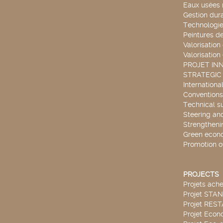
Eaux usées 
Gestion dur
Technologie
Peintures d
Valorisation
Valorisation
PROJET IN
STRATEGIC
Internationa
Conventions
Technical s
Steering an
Strengthenin
Green econ
Promotion o
PROJECTS
Projets ach
Projet STA
Projet RES
Projet Econ