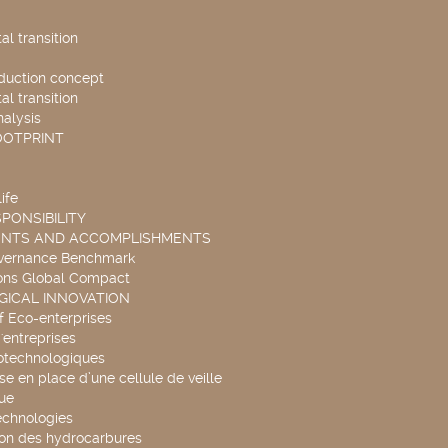
l transition
duction concept
l transition
nalysis
OOTPRINT
ife
PONSIBILITY
ENTS AND ACCOMPLISHMENTS
overnance Benchmark
ons Global Compact
ICAL INNOVATION
f Eco-enterprises
'entreprises
otechnologiques
se en place d’une cellule de veille
ue
echnologies
ion des hydrocarbures