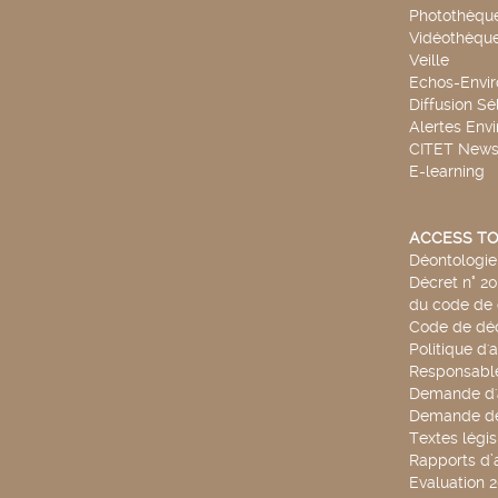
Photothèqu
Vidéothèqu
Veille
Echos-Envi
Diffusion Sé
Alertes Env
CITET New
E-learning
ACCESS TO
Déontologie 
Décret n° 2
du code de 
Code de déo
Politique d'
Responsable
Demande d'
Demande de
Textes légis
Rapports d’a
Evaluation 