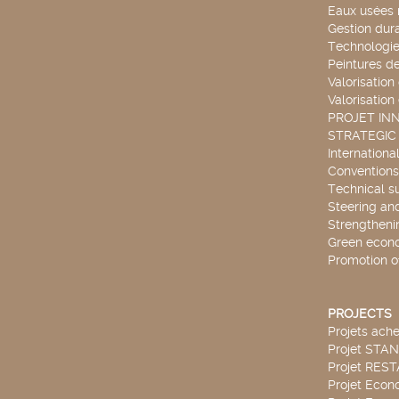
Eaux usées 
Gestion dur
Technologie
Peintures d
Valorisation
Valorisation
PROJET IN
STRATEGIC
Internationa
Conventions
Technical s
Steering an
Strengthenin
Green econ
Promotion o
PROJECTS
Projets ach
Projet STA
Projet RES
Projet Econ