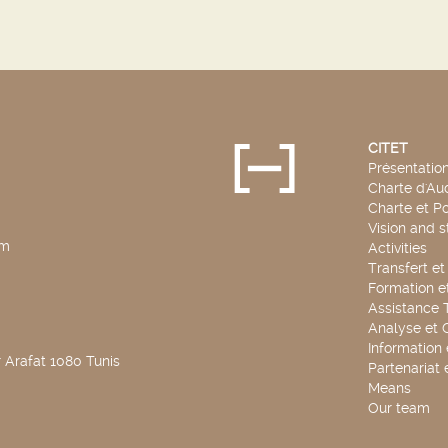
CITET
Présentatio
Charte d'Aud
Charte et Po
Vision and s
pm
Activities
Transfert e
Formation e
Assistance 
Analyse et 
Information
 Arafat 1080 Tunis
Partenariat 
Means
Our team