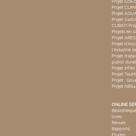
Projet Eco-c
Projet CLIM
Projet AQ
Projet Swit
CUBATI Proj
Projets en c
Projet ARE
Projet d’Ac
l’Industrie 
Projet d'app
public durab
Projet InTex
Projet TouM
Projet : Go
Projet NBS
ONLINE SE
Bibliothèque
livres
Revues
Rapports
Etudes