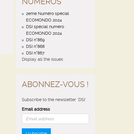
NUMÉROS
2eme Numéro spécial
ECOMONDO 2024
DSI spécial numéro
ECOMONDO 2024
DSI n°869
DSI n°868
DSI n°867
Display all the issues
ABONNEZ-VOUS !
Subscribe to the newsletter "DSI"
Email address
I subscribe