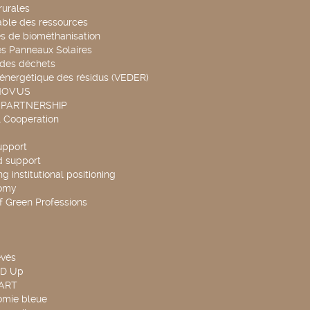
rurales
able des ressources
s de biométhanisation
es Panneaux Solaires
 des déchets
 énergétique des résidus (VEDER)
NOV'US
 PARTNERSHIP
l Cooperation
upport
d support
g institutional positioning
omy
f Green Professions
evés
ND Up
TART
omie bleue