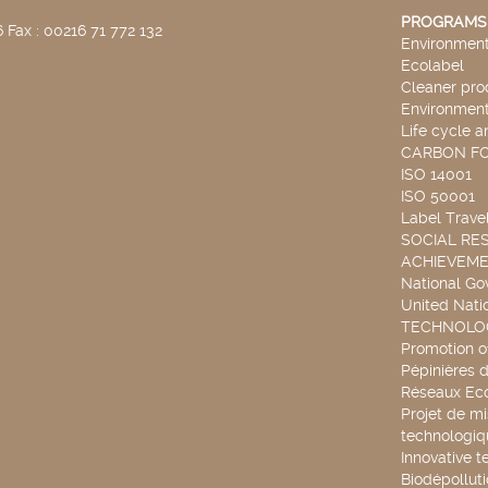
PROGRAMS
 Fax : 00216 71 772 132
Environmenta
Ecolabel
Cleaner pro
Environmenta
Life cycle a
CARBON F
ISO 14001
ISO 50001
Label Travel
SOCIAL RES
ACHIEVEM
National G
United Nati
TECHNOLOG
Promotion o
Pépinières d
Réseaux Ec
Projet de mi
technologiq
Innovative t
Biodépollut