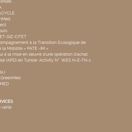
onseil
A
UACYCLE
chMed
ect
ours
SET-GIZ-CITET
compagnement à la Transition Ecologique de
de la Mobilité « PATE -IM »
ui à la mise en oeuvre d'une opération d'achat
le (APD) en Tunisie :Activity N°: WES N-E-TN-1
aLi
v4GreenMed
4MED
RVICES
 verte