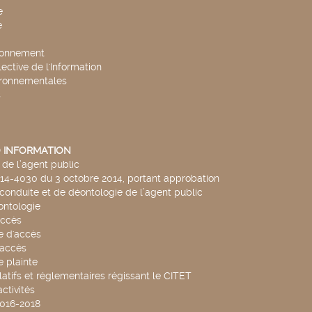
e
e
ronnement
lective de l'Information
ironnementales
s
 INFORMATION
de l’agent public
014-4030 du 3 octobre 2014, portant approbation
conduite et de déontologie de l’agent public
ntologie
accès
 d'accès
accès
 plainte
latifs et réglementaires régissant le CITET
ctivités
2016-2018