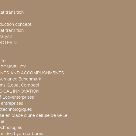
l transition
duction concept
l transition
nalysis
OOTPRINT
ife
PONSIBILITY
ENTS AND ACCOMPLISHMENTS
overnance Benchmark
ons Global Compact
ICAL INNOVATION
f Eco-enterprises
'entreprises
otechnologiques
se en place d’une cellule de veille
ue
echnologies
ion des hydrocarbures