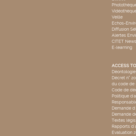
Photothèqu
Vidéothèqu
Veille
Echos-Envi
Diffusion Sé
Alertes Env
CITET New
E-learning
ACCESS TO
Déontologie 
Décret n° 2
du code de 
Code de déo
Politique d'
Responsable
Demande d'
Demande de
Textes légis
Rapports d’a
Evaluation 