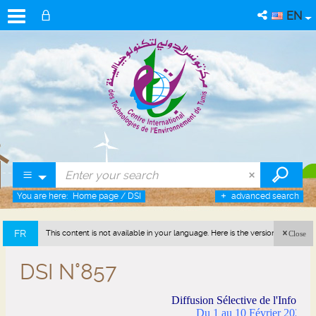
EN
You are here:
Home page
/
DSI
advanced search
FR
This content is not available in your language. Here is the version in french
Close
(France).
DSI N°857