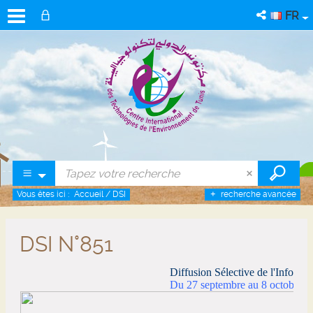
FR
Vous êtes ici :
Accueil
/
DSI
recherche avancée
DSI N°851