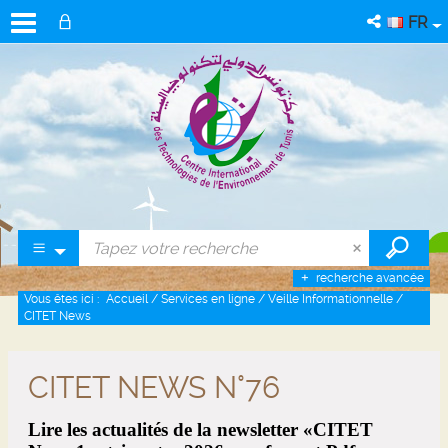
FR
recherche avancée
Vous êtes ici :
Accueil
/
Services en ligne
/
Veille Informationnelle
/
CITET News
CITET NEWS N°76