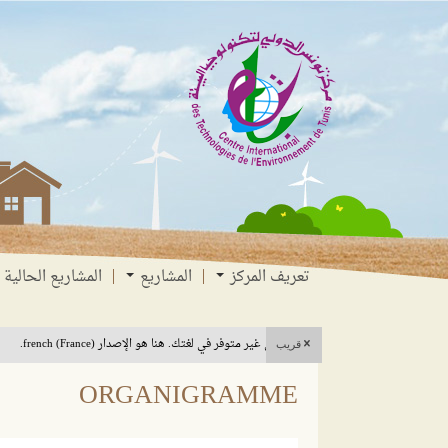
انتقل
انتقال
الانتقال
إلى
إلى
إلى
البحث
القائمة
المحتوى
تعريف المركز
المشاريع
المشاريع الحالية
هذا المحتوى غير متوفر في لغتك. هنا هو الإصدار french (France).
قريب
ORGANIGRAMME