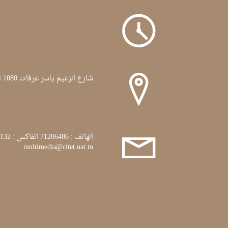
شارع الزعيم ياسر عرفات 1080 تونس
الهاتف : 71206486 الفاكس : 71772132
multimedia@citet.nat.tn