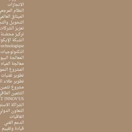
الانجازات
النظام المرجع
الميثاق العالم
التحويل والتج
تعزيز الشركات 
تركيز محضنة 
الشبكة الإيكو
e technologique
التكنولوجيات 
المعالجة البيو
معالجة المياه ا
المشروع النمو
تطوير تقنيات ا
تطوير طلاء ال
مشروع تثمين ا
التثمين الطاقي
ET INNOV'US
الشراكة الاست
التعاون الدولي
اتفاقيات
الدعم الفني
قيادة وتقييم