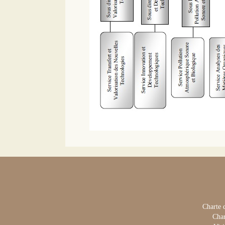
Charte 
Char