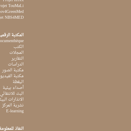
Projet InTex
rojet TouMaLi
 Gov4GreenMed
jet NBS4MED
المكتبة الرقمي
ocumenthèque
الكتب
المجلات
التقارير
الدراسات
مكتبة الصور
مكتبة الفيديو
اليقظة
أصداء بيئية
البث للانتقائي
الانذارات البيئ
نشرية المركز
E-learning
النفاذ للمعلومة