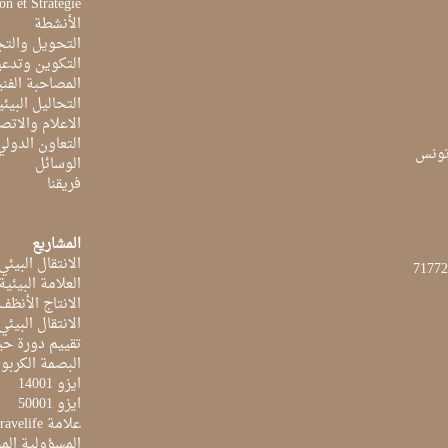
on et Stratégie
الأنشطة
التحويل والتج
التكوين وتدعي
المصاحبة الفن
التحاليل البيئي
الاعلام والاتص
التعاون الدولي
الوسائل
فريقنا
المشاريع
الانتقال البيئي
العلامة البيئي
الانتاج الأنظف
الانتقال البيئي
تقييم دورة حيا
البصمة الكربون
ايزو 14001
ايزو 50001
علامة Travelife
المسؤولية الم