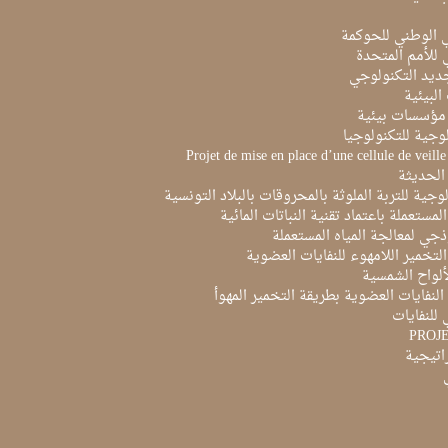
ي الوطني للحوكمة
ي للأمم المتحدة
ديد التكنولوجي
البيئية
مؤسسات بيئية
لوجية للتكنولوجيا
Projet de mise en place d’une cellule de veill
الحديثة
لوجية للتربة الملوثة بالمحروقات بالبلاد التونسية
لمستعملة باعتماد تقنية النباتات المائية
ذجي لمعالجة المياه المستعملة
لتخمير اللامهوء للنفايات العضوية
ألواح الشمسية
لنفايات العضوية بطريقة التخمير المهوأ
 للنفايات
PROJ
راتيجية