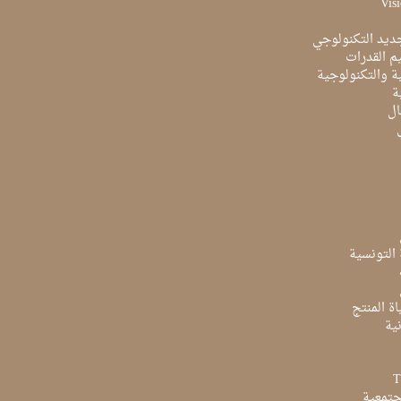
Visi
ديد التكنولوجي
م القدرات
ية والتكنولوجية
ة
ال
ة التونسية
ة المنتج
ية
جتمعية