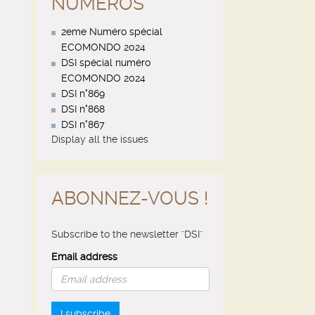
NUMÉROS
2eme Numéro spécial
ECOMONDO 2024
DSI spécial numéro
ECOMONDO 2024
DSI n°869
DSI n°868
DSI n°867
Display all the issues
ABONNEZ-VOUS !
Subscribe to the newsletter "DSI"
Email address
I subscribe