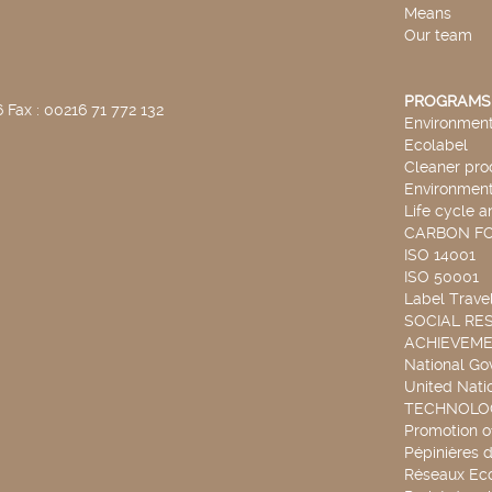
Means
Our team
PROGRAMS
 Fax : 00216 71 772 132
Environmenta
Ecolabel
Cleaner pro
Environmenta
Life cycle a
CARBON F
ISO 14001
ISO 50001
Label Travel
SOCIAL RES
ACHIEVEM
National G
United Nati
TECHNOLOG
Promotion o
Pépinières d
Réseaux Ec