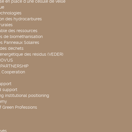
se en place d’une cellule de veille
ue
echnologies
ion des hydrocarbures
rurales
able des ressources
s de biométhanisation
es Panneaux Solaires
 des déchets
 énergétique des résidus (VEDER)
NOV'US
 PARTNERSHIP
l Cooperation
upport
d support
g institutional positioning
omy
f Green Professions
evés