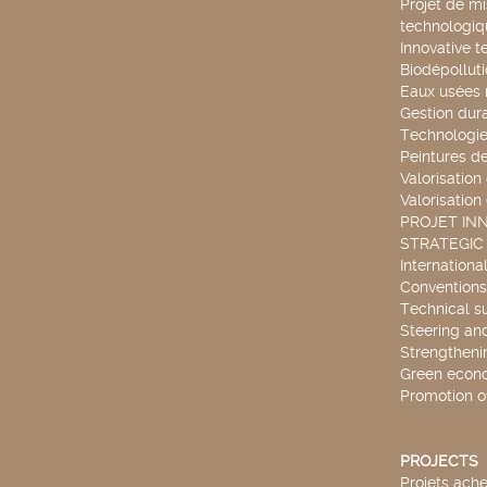
Projet de mi
technologiq
Innovative t
Biodépollut
Eaux usées 
Gestion dur
Technologie
Peintures d
Valorisation
Valorisation
PROJET IN
STRATEGIC
Internationa
Conventions
Technical s
Steering an
Strengthenin
Green econ
Promotion o
PROJECTS
Projets ach