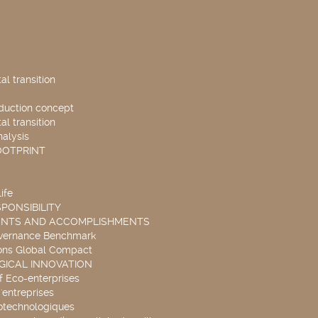
l transition
duction concept
l transition
nalysis
OOTPRINT
ife
PONSIBILITY
ENTS AND ACCOMPLISHMENTS
overnance Benchmark
ons Global Compact
ICAL INNOVATION
f Eco-enterprises
'entreprises
otechnologiques