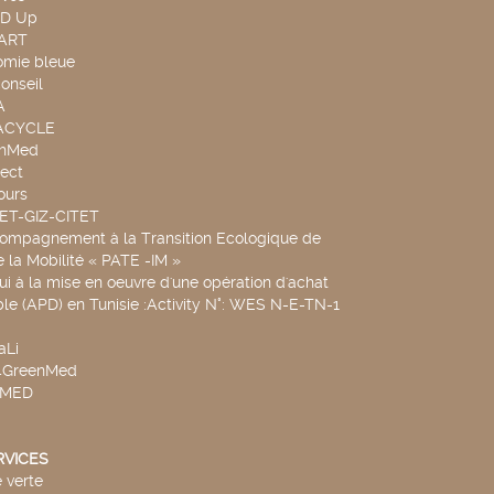
ND Up
TART
omie bleue
onseil
A
UACYCLE
chMed
ect
ours
SET-GIZ-CITET
compagnement à la Transition Ecologique de
de la Mobilité « PATE -IM »
ui à la mise en oeuvre d'une opération d'achat
le (APD) en Tunisie :Activity N°: WES N-E-TN-1
aLi
v4GreenMed
4MED
RVICES
 verte