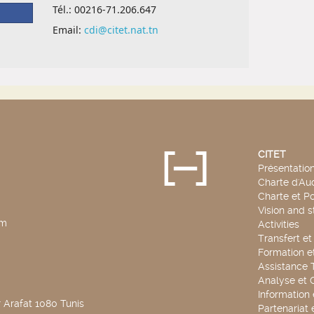
CITET
Présentatio
Charte d'Aud
Charte et Po
Vision and s
pm
Activities
Transfert e
Formation e
Assistance 
Analyse et 
Information
 Arafat 1080 Tunis
Partenariat 