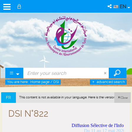
EN
You are here:
Home page
/
DSI
advanced search
FR
This content is not available in your language. Here is the version in french
Close
(France).
DSI N°822