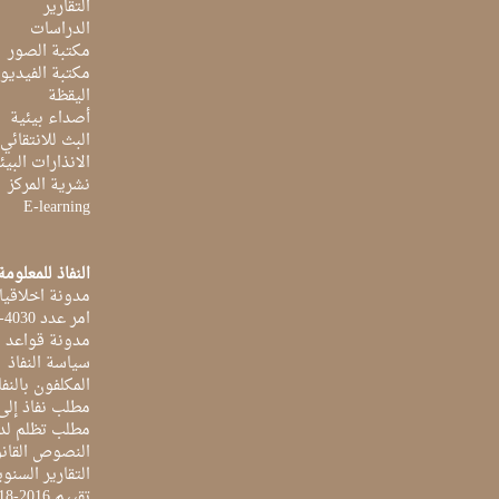
التقارير
الدراسات
مكتبة الصور
مكتبة الفيديو
اليقظة
أصداء بيئية
البث للانتقائي
الانذارات البيئ
نشرية المركز
E-learning
النفاذ للمعلومة
مدونة اخلاقيا
امر عدد 4030-2014 بتاريخ 03 اكتوبر 2014
مدونة قواعد ا
سياسة النفاذ
المكلفون بالنفا
مطلب نفاذ إلى
مطلب تظلم لد
النصوص القانو
التقارير السنو
تقييم 2016-2018