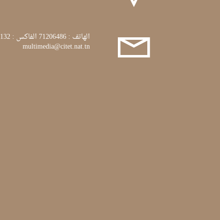
الهاتف : 71206486 الفاكس : 71772132
multimedia@citet.nat.tn