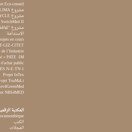
et Eco-conseil
مشروع CLIMA
مشروع AQUACYCLE
t SwitchMed II
مشروع "ثقافة 
الاستدامة
rojets en cours
ET-GIZ-CITET
de l’Industrie
té « PATE -IM »
 d'achat public
 WES N-E-TN-1
Projet InTex
rojet TouMaLi
 Gov4GreenMed
jet NBS4MED
المكتبة الرقمي
ocumenthèque
الكتب
المجلات