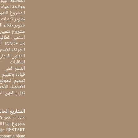
المعالجة البيو
معالجة المياه ا
المشروع النمو
تطوير تقنيات ا
تطوير طلاء ال
مشروع تثمين ا
التثمين الطاقي
ET INNOV'US
الشراكة الاست
التعاون الدولي
اتفاقيات
الدعم الفني
قيادة وتقييم
تدعيم التموقع
الاقتصاد الأخ
تعزيز المهن ا
المشاريع الحال
Projets achevés
مشروع STAND Up
ojet RESTART
Economie bleue