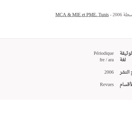
اسطة
- 2006
MCA & MIE et PME. Tunis
لوثيقة
Périodique
لغة
fre / ara
 النشر
2006
لأقسام
Revues