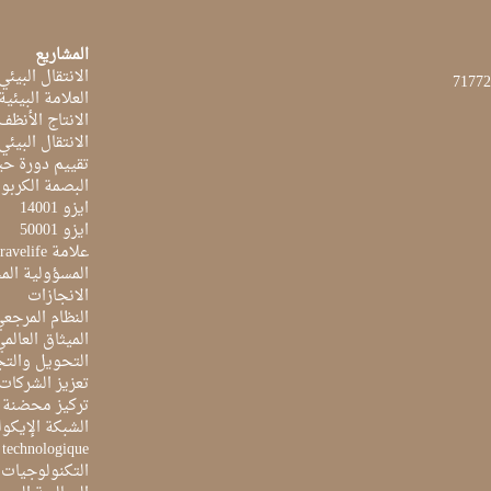
المشاريع
الانتقال البيئي
العلامة البيئي
الانتاج الأنظف
الانتقال البيئي
تقييم دورة حيا
البصمة الكربون
ايزو 14001
ايزو 50001
علامة Travelife
المسؤولية الم
الانجازات
النظام المرجع
الميثاق العالم
التحويل والتج
تعزيز الشركات 
تركيز محضنة 
الشبكة الإيكو
e technologique
التكنولوجيات 