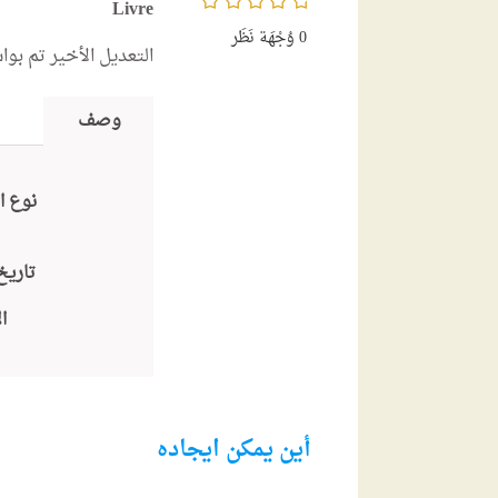
Livre
0
وُجْهَة نَظَر
التعديل الأخير تم بو
وصف
نوع ا
تاريخ
ا
أين يمكن ايجاده