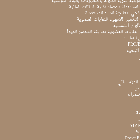
لوجية للتربة الملوثة بالمحروقات بالبلاد التونسية
لمستعملة باعتماد تقنية النباتات المائية
ذجي لمعالجة المياه المستعملة
لتخمير اللامهوء للنفايات العضوية
ألواح الشمسية
لنفايات العضوية بطريقة التخمير المهوأ
 للنفايات
PROJ
راتيجية
 المؤسساتي
ضر
لخضراء
ية
Pr
Projet 