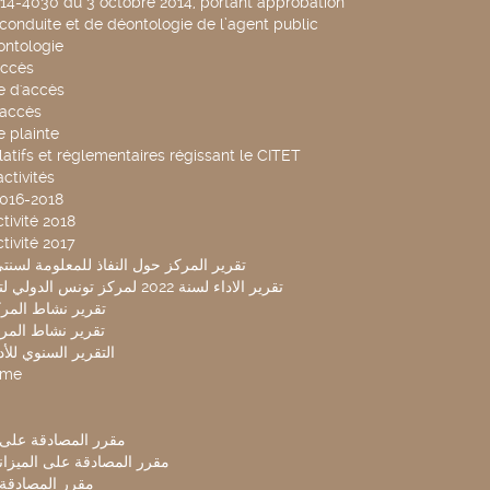
014-4030 du 3 octobre 2014, portant approbation
conduite et de déontologie de l’agent public
ntologie
accès
 d'accès
accès
 plainte
latifs et réglementaires régissant le CITET
ctivités
2016-2018
tivité 2018
tivité 2017
تقرير المركز حول النفاذ للمعلومة لسنتي 2019-20
تقرير الاداء لسنة 2022 لمركز تونس الدولي لتكنولوجيا البيئة
تقرير نشاط المركز 
تقرير نشاط المركز 
التقرير السنوي للأداء 
mme
مقرر المصادقة على ميزا
مقرر المصادقة على الميزانية ل
مقرر المصادقة ميز