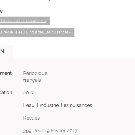
e
, L'industrie, Les nuisances »
a revue «L'eau, L'industrie, Les nuisances»
ON
ument
Périodique
français
cation
2017
L'eau, L'industrie, Les nuisances
Revues
399, Jeudi 9 Février 2017