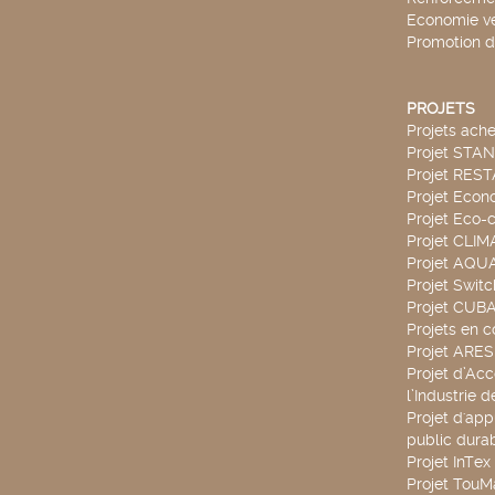
Economie ve
Promotion d
PROJETS
Projets ach
Projet STA
Projet RES
Projet Econ
Projet Eco-c
Projet CLIM
Projet AQ
Projet Swit
Projet CUBA
Projets en c
Projet ARE
Projet d’Ac
l’Industrie 
Projet d'app
public durab
Projet InTex
Projet TouM