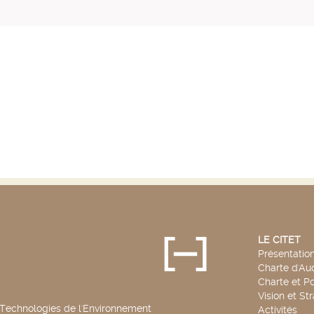
LE CITET
Présentatio
Charte d'Aud
Charte et Po
Vision et St
 Technologies de l'Environnement
Activités