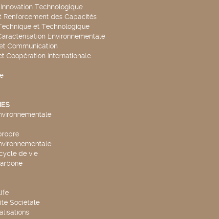
t Innovation Technologique
t Renforcement des Capacités
Technique et Technologique
Caractérisation Environnementale
 et Communication
et Coopération Internationale
e
ES
environnementale
propre
environnementale
cycle de vie
carbone
ife
té Sociétale
alisations