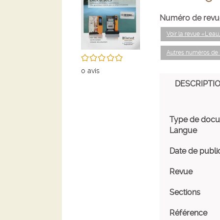
Numéro de revu
Voir la revue «L'eau
Autres numéros de l
/5
0
avis
DESCRIPTI
Type de doc
Langue
Date de publi
Revue
Sections
Référence