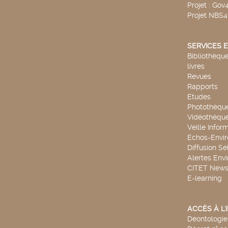
Projet : Go
Projet NBS
SERVICES E
Bibliothèque
livres
Revues
Rapports
Etudes
Photothèqu
Vidéothèqu
Veille Infor
Echos-Envi
Diffusion Sé
Alertes Env
CITET New
E-learning
ACCÈS À L
Déontologie 