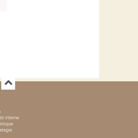
n
it interne
litique
ratégie