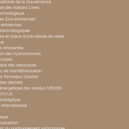
 National de la Gouvernance
al des Nations Unies
technologique
es Eco-entreprises
'entreprises
otechnologiques
se en place d’une cellule de veille
ue
s innovantes
ion des hydrocarbures
rurales
able des ressources
s de biométhanisation
es Panneaux Solaires
 des déchets
 énergétique des résidus (VEDER)
NOV'US
stratégique
internationale
ique
évaluation
t du positionnement institutionnel