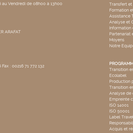
di au Vendredi de 08h00 à 13h00
Transfert e
Formation e
Assistance 
Analyse et 
Information
SER ARAFAT
Partenariat 
Moyens
Notre Equip
PROGRAMM
 Fax : 00216 71 772 132
Transition 
Ecolabel
Production 
Transition 
Analyse de 
Empreinte 
ISO 14001
ISO 50001
Label Travel
Responsabili
Acquis et ré