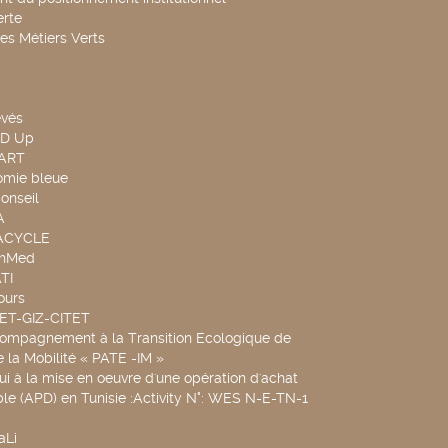
rte
es Métiers Verts
evés
ND Up
TART
omie bleue
onseil
A
UACYCLE
chMed
TI
ours
SET-GIZ-CITET
compagnement à la Transition Ecologique de
de la Mobilité « PATE -IM »
ui à la mise en oeuvre d'une opération d'achat
le (APD) en Tunisie :Activity N°: WES N-E-TN-1
aLi