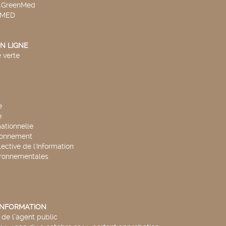
v4GreenMed
4MED
N LIGNE
 verte
e
e
mationnelle
ronnement
lective de l'Information
ironnementales
s
'INFORMATION
de l’agent public