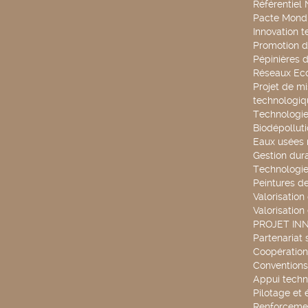
Référentiel
Pacte Mondi
Innovation 
Promotion d
Pépinières d
Réseaux Ec
Projet de mi
technologiq
Technologie
Biodépollut
Eaux usées 
Gestion dur
Technologie
Peintures d
Valorisation
Valorisation
PROJET IN
Partenariat 
Coopération 
Conventions
Appui techn
Pilotage et 
Renforcemen