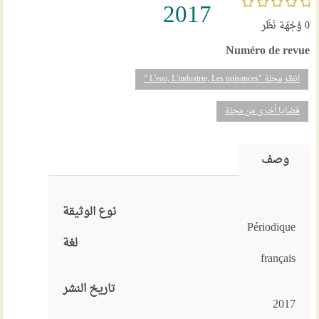
2017
0
وُجْهَة نَظَر
Numéro de revue
انظر مجلة "L'eau, L'industrie, Les nuisances "
قضايا أخرى من مجلة
وصف
نوع الوثيقة
Périodique
لغة
français
تاريخ النشر
2017