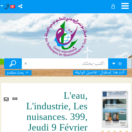
ال
أنت هنا:
إستقبال
/
تفاصيل الوثيقة
بحث متقدم
L'eau,
رابط
L'industrie, Les
ثابت
Envoyer
(نافذ
nuisances. 399,
par
جديد
mail
Jeudi 9 Février
/5