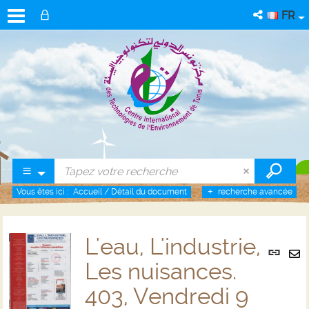
FR
Vous êtes ici :
Accueil
/
Détail du document
recherche avancée
L'eau, L'industrie,
Lien
per
Les nuisances.
En
(No
pa
403, Vendredi 9
fenê
ma