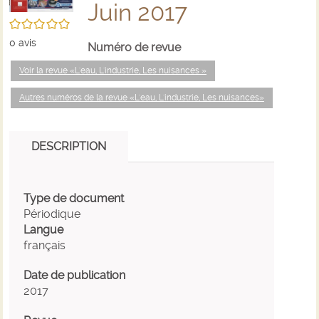
Juin 2017
/5
0
avis
Numéro de revue
Voir la revue «L'eau, L'industrie, Les nuisances »
Autres numéros de la revue «L'eau, L'industrie, Les nuisances»
DESCRIPTION
Type de document
Périodique
Langue
français
Date de publication
2017