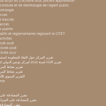
014-4030 du 3 octobre 2014, portant approbation
conduite et de déontologie de l’agent public
ntologie
accès
 d'accès
accès
 plainte
latifs et réglementaires régissant le CITET
ctivités
2016-2018
tivité 2018
tivité 2017
تقرير المركز حول النفاذ للمعلومة لسنتي 2019-20
تقرير الاداء لسنة 2022 لمركز تونس الدولي لتكنولوجيا البيئة
تقرير نشاط المركز 
تقرير نشاط المركز 
التقرير السنوي للأداء 
mme
مقرر المصادقة على ميزا
مقرر المصادقة على الميزانية ل
مقرر المصادقة ميز