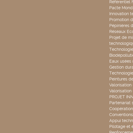
Référentiel
Pacte Mondi
Innovation 
Promotion d
Pépinières d
Réseaux Ec
Projet de mi
technologiq
Technologie
Biodépollut
Eaux usées 
Gestion dur
Technologie
Peintures d
Valorisation
Valorisation
PROJET IN
Partenariat 
Coopération 
Conventions
Appui techn
Pilotage et 
Renforcemen