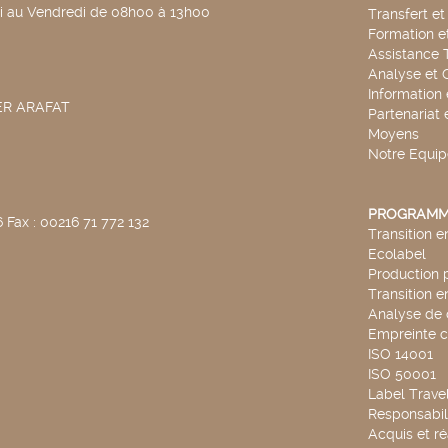
di au Vendredi de 08h00 à 13h00
Transfert e
Formation e
Assistance 
Analyse et 
Information
SER ARAFAT
Partenariat 
Moyens
Notre Equip
PROGRAMM
 Fax : 00216 71 772 132
Transition 
Ecolabel
Production 
Transition 
Analyse de 
Empreinte 
ISO 14001
ISO 50001
Label Travel
Responsabili
Acquis et ré