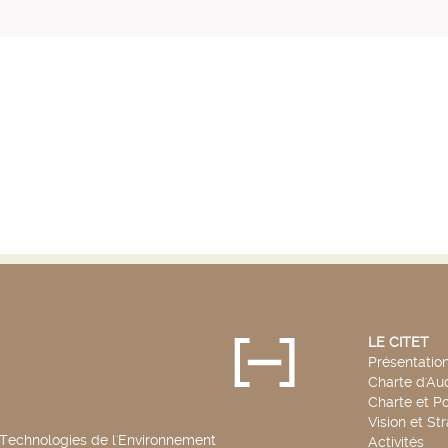
LE CITET
Présentatio
Charte d'Aud
Charte et Po
Vision et St
 Technologies de l'Environnement
Activités