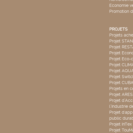
Economie ve
Promotion d
PROJETS
Projets ach
Projet STA
Projet RES
Projet Econ
Projet Eco-c
Projet CLIM
Projet AQ
Projet Swit
Projet CUBA
Projets en c
Projet ARE
Projet d’Ac
l’Industrie 
Projet d'app
public durab
Projet InTex
Projet TouM