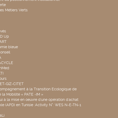
rte
es Métiers Verts
evés
ND Up
TART
omie bleue
onseil
A
UACYCLE
chMed
TI
ours
SET-GIZ-CITET
compagnement à la Transition Ecologique de
de la Mobilité « PATE -IM »
ui à la mise en oeuvre d'une opération d'achat
le (APD) en Tunisie :Activity N°: WES N-E-TN-1
aLi