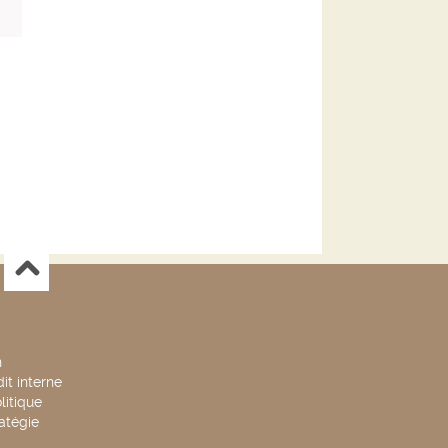
n
it interne
litique
ratégie