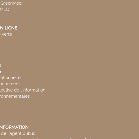
v4GreenMed
4MED
N LIGNE
 verte
e
e
mationnelle
ronnement
lective de l'Information
ironnementales
s
'INFORMATION
de l’agent public