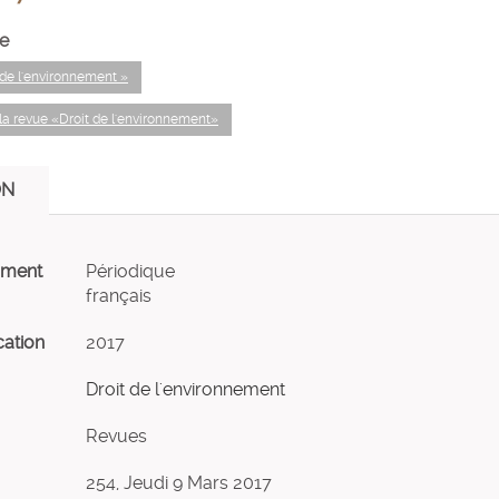
e
t de l'environnement »
la revue «Droit de l'environnement»
ON
ument
Périodique
français
cation
2017
Droit de l'environnement
Revues
254, Jeudi 9 Mars 2017