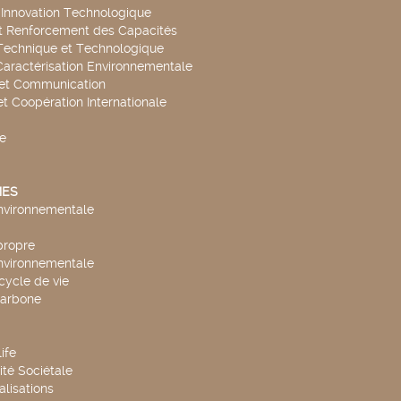
t Innovation Technologique
t Renforcement des Capacités
Technique et Technologique
Caractérisation Environnementale
 et Communication
et Coopération Internationale
e
ES
environnementale
propre
environnementale
cycle de vie
carbone
ife
té Sociétale
alisations