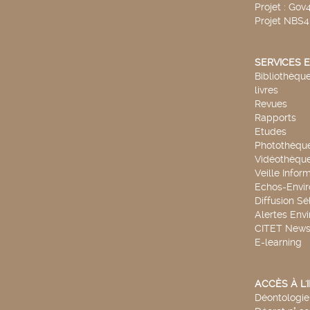
Projet : Go
Projet NBS
SERVICES E
Bibliothèque
livres
Revues
Rapports
Etudes
Photothèqu
Vidéothèqu
Veille Infor
Echos-Envi
Diffusion Sé
Alertes Env
CITET New
E-learning
ACCÈS À L
Déontologie 