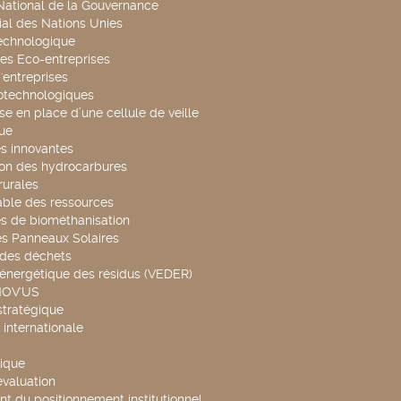
 National de la Gouvernance
al des Nations Unies
technologique
es Eco-entreprises
'entreprises
otechnologiques
se en place d’une cellule de veille
ue
s innovantes
ion des hydrocarbures
rurales
able des ressources
s de biométhanisation
es Panneaux Solaires
 des déchets
 énergétique des résidus (VEDER)
NOV'US
stratégique
internationale
ique
évaluation
t du positionnement institutionnel