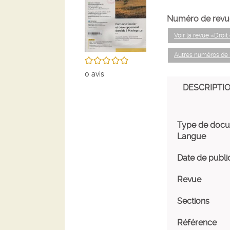
Numéro de revu
Voir la revue «Droi
Autres numéros de 
/5
0
avis
DESCRIPTI
Type de doc
Langue
Date de publi
Revue
Sections
Référence