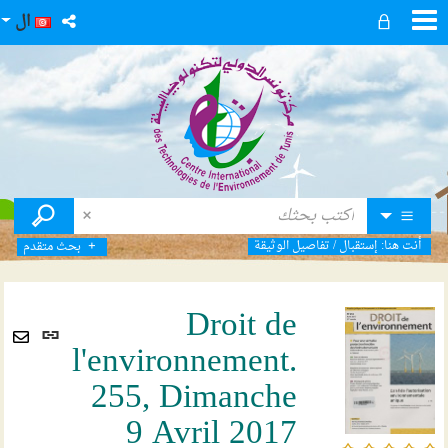
ال
أنت هنا:
إستقبال
/
تفاصيل الوثيقة
بحث متقدم
Droit de
رابط
l'environnement.
ثابت
Envoyer
(نافذ
255, Dimanche
par
جديد
mail
9 Avril 2017
/5