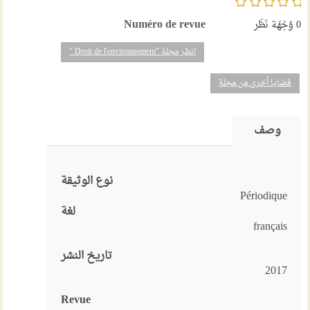
Numéro de revue
0
وُجْهَة نَظَر
انظر مجلة "Droit de l'environnement "
قضايا أخرى من مجلة
وصف
نوع الوثيقة
Périodique
لغة
français
تاريخ النشر
2017
Revue