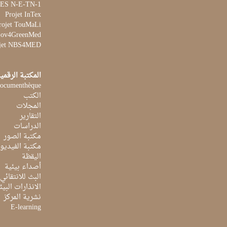
 WES N-E-TN-1
Projet InTex
rojet TouMaLi
 Gov4GreenMed
jet NBS4MED
المكتبة الرقمي
ocumenthèque
الكتب
المجلات
التقارير
الدراسات
مكتبة الصور
مكتبة الفيديو
اليقظة
أصداء بيئية
البث للانتقائي
الانذارات البيئ
نشرية المركز
E-learning