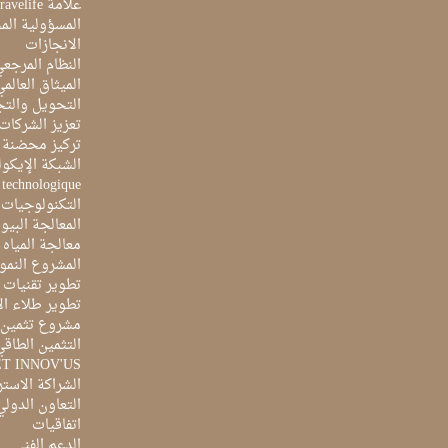
علامة Travelife
المسؤولية الم
الانجازات
النظام المرجع
الميثاق العالم
التحويل والتج
تعزيز الشركات 
تركيز محضنة 
الشبكة الإيكو
e technologique
التكنولوجيات 
المعالجة البيو
معالجة المياه ا
المشروع النمو
تطوير تقنيات ا
تطوير طلاء ال
مشروع تثمين ا
التثمين الطاقي
ET INNOV'US
الشراكة الاست
التعاون الدولي
اتفاقيات
الدعم الفني