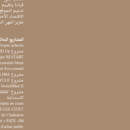
قيادة وتقييم
تدعيم التموقع
الاقتصاد الأخ
تعزيز المهن ا
المشاريع الحال
Projets achevés
مشروع STAND Up
ojet RESTART
Economie bleue
et Eco-conseil
مشروع CLIMA
مشروع AQUACYCLE
t SwitchMed II
مشروع "ثقافة 
الاستدامة
rojets en cours
ET-GIZ-CITET
de l’Industrie
té « PATE -IM »
 d'achat public