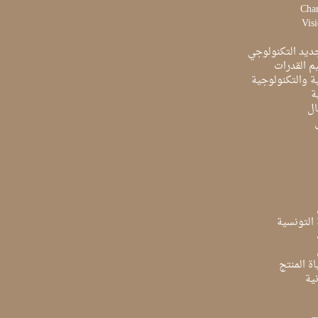
Char
Visi
ديد التكنولوجي
م القدرات
ية والتكنولوجية
ة
ال
ة التونسية
ة المنتج
ية