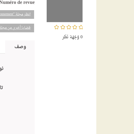
Numéro de revue
انظر مجلة "Droit de l'environnement "
/5
قضايا أخرى من مجلة
0
وُجْهَة نَظَر
وصف
نو
تا