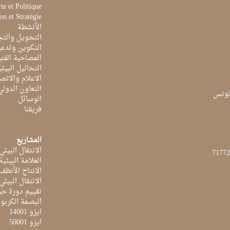
te et Politique
on et Stratégie
الأنشطة
التحويل والتج
التكوين وتدعي
المصاحبة الفن
التحاليل البيئي
الاعلام والاتص
التعاون الدولي
الوسائل
فريقنا
المشاريع
الانتقال البيئي
العلامة البيئي
الانتاج الأنظف
الانتقال البيئي
تقييم دورة حيا
البصمة الكربون
ايزو 14001
ايزو 50001