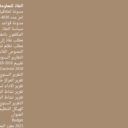
النفاذ للمعلومة
مدونة اخلاقيا
امر عدد 4030-2014 بتاريخ 03 اكتوبر 2014
مدونة قواعد ا
سياسة النفاذ
المكلفون بالنفا
مطلب نفاذ إلى
مطلب تظلم لد
النصوص القانو
التقارير السنو
تقييم 2016-2018
d'activité 2018
التقرير السنوي 017
تقرير المركز حول 
تقرير الاداء لسنة 2022 لمركز تونس الدولي لتكنو
تقرير نشاط المرك
تقرير نشاط المرك
التقرير السنوي ل
الهيكل التنظي
العنوان
Budget
2025 مقرر المصادقة على ميزانية