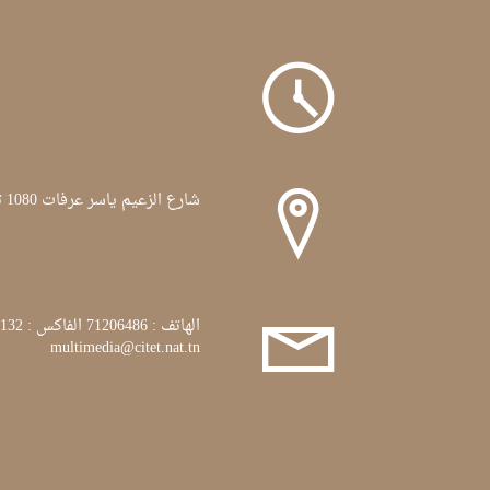
l'environnement.
256,
Mardi
9
Mai
2017
شارع الزعيم ياسر عرفات 1080 تونس
الهاتف : 71206486 الفاكس : 71772132
multimedia@citet.nat.tn