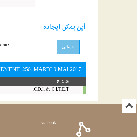
أين يمكن ايجاده
cours.
حسابي
EMENT. 256, MARDI 9 MAI 2017
Site
Numéro
C.D.I. du C.I.T.E.T.
de
revue
-
2017
-
Facebook
Droit
de