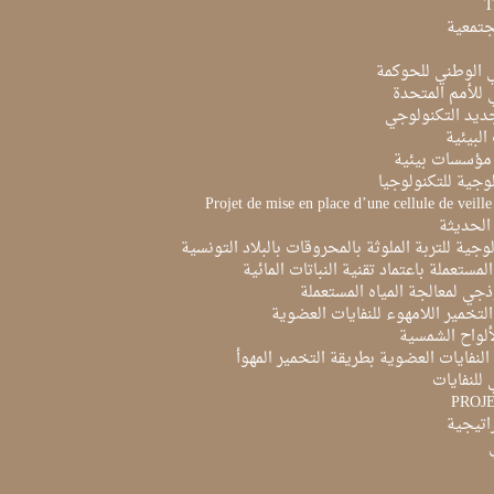
جتمعية
ي الوطني للحوكمة
ي للأمم المتحدة
ديد التكنولوجي
البيئية
مؤسسات بيئية
لوجية للتكنولوجيا
Projet de mise en place d’une cellule de veill
الحديثة
لوجية للتربة الملوثة بالمحروقات بالبلاد التونسية
لمستعملة باعتماد تقنية النباتات المائية
ذجي لمعالجة المياه المستعملة
لتخمير اللامهوء للنفايات العضوية
ألواح الشمسية
لنفايات العضوية بطريقة التخمير المهوأ
 للنفايات
PROJ
راتيجية