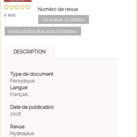
/5
Numéro de revue
0
avis
Voir la revue «Hydroplus»
Autres numéros de la revue «Hydroplus»
DESCRIPTION
Type de document
Périodique
Langue
français
Date de publication
2018
Revue
Hydroplus