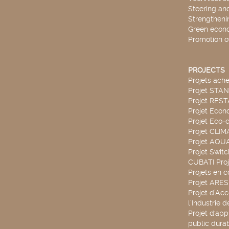
Steering an
Strengthenin
Green econ
Promotion o
PROJECTS
Projets ach
Projet STA
Projet RES
Projet Econ
Projet Eco-c
Projet CLIM
Projet AQ
Projet Swit
CUBATI Proj
Projets en c
Projet ARE
Projet d’Ac
l’Industrie 
Projet d'app
public durab