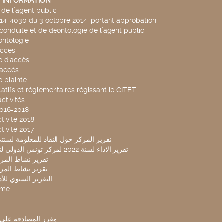
 INFORMATION
de l’agent public
014-4030 du 3 octobre 2014, portant approbation
conduite et de déontologie de l’agent public
ntologie
accès
 d'accès
accès
 plainte
latifs et réglementaires régissant le CITET
ctivités
2016-2018
tivité 2018
tivité 2017
تقرير المركز حول النفاذ للمعلومة لسنتي 2019-20
تقرير الاداء لسنة 2022 لمركز تونس الدولي لتكنولوجيا البيئة
تقرير نشاط المركز 
تقرير نشاط المركز 
التقرير السنوي للأداء 
mme
مقرر المصادقة على ميزا