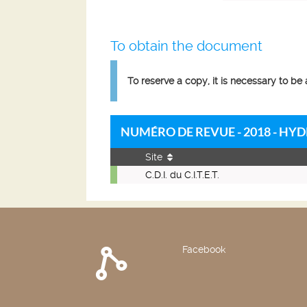
To obtain the document
To reserve a copy, it is necessary to be
NUMÉRO DE REVUE - 2018 - HYD
Site
Numéro
C.D.I. du C.I.T.E.T.
de
revue
-
2018
-
Facebook
Hydroplus.
244,
Mardi
9