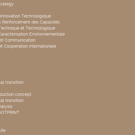
trategy
t Innovation Technologique
t Renforcement des Capacités
Technique et Technologique
Caractérisation Environnementale
 et Communication
et Coopération Internationale
l transition
duction concept
l transition
nalysis
OOTPRINT
ife