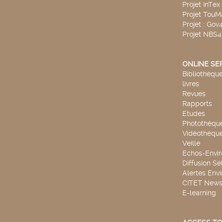
Projet InTex
Projet TouM
Projet : Go
Projet NBS
ONLINE SE
Bibliothèque
livres
Revues
Rapports
Etudes
Photothèqu
Vidéothèqu
Veille
Echos-Envi
Diffusion Sé
Alertes Env
CITET New
E-learning