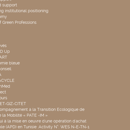
d support
g institutional positioning
omy
f Green Professions
evés
ND Up
TART
omie bleue
onseil
A
UACYCLE
chMed
ect
ours
SET-GIZ-CITET
compagnement à la Transition Ecologique de
de la Mobilité « PATE -IM »
ui à la mise en oeuvre d'une opération d'achat
le (APD) en Tunisie :Activity N°: WES N-E-TN-1