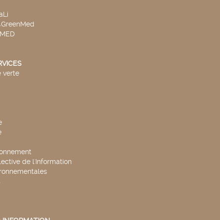
aLi
v4GreenMed
4MED
RVICES
 verte
e
e
ronnement
lective de l'Information
ironnementales
s