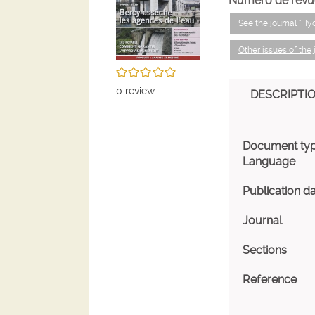
Numéro de revu
See the journal "Hy
Other issues of the 
/5
0
review
DESCRIPTI
Document ty
Language
Publication d
Journal
Sections
Reference