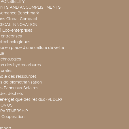
PONSIBILITY
ENTS AND ACCOMPLISHMENTS
overnance Benchmark
ons Global Compact
ICAL INNOVATION
f Eco-enterprises
'entreprises
otechnologiques
se en place d’une cellule de veille
ue
echnologies
ion des hydrocarbures
rurales
able des ressources
s de biométhanisation
es Panneaux Solaires
 des déchets
 énergétique des résidus (VEDER)
NOV'US
 PARTNERSHIP
l Cooperation
upport