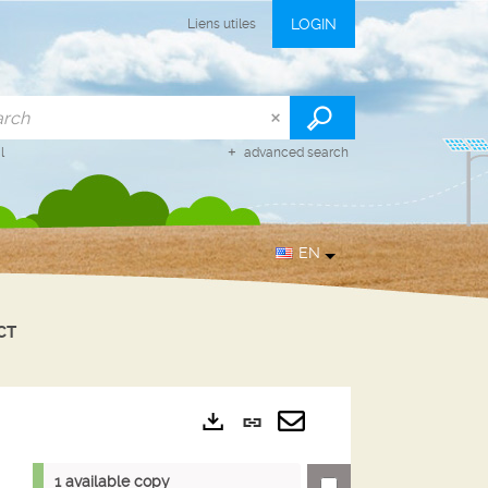
LOGIN
Liens utiles
l
advanced search
EN
CT
Permanent
Exports
link
Send
1 available copy