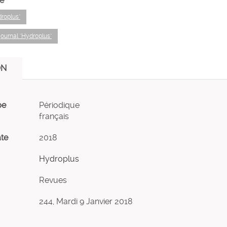
e
droplus"
journal "Hydroplus"
ON
pe
Périodique
français
ate
2018
Hydroplus
Revues
244, Mardi 9 Janvier 2018