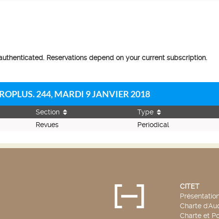
 authenticated. Reservations depend on your current subscription.
ROPLUS. 244, MARDI 9 JANVIER 2018
Section
Type
Revues
Periodical
CITET
Présentatio
Charte d'Aud
Charte et Po