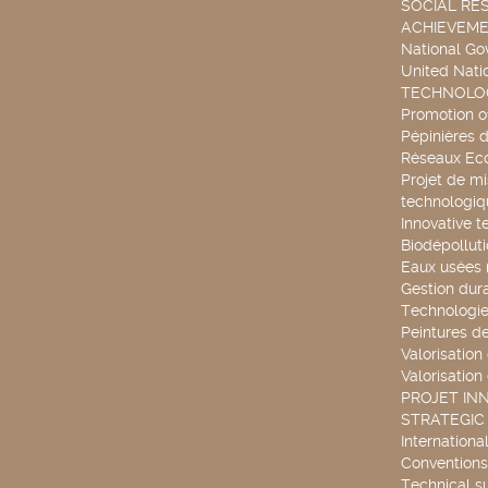
SOCIAL RES
ACHIEVEM
National G
United Nati
TECHNOLOG
Promotion o
Pépinières d
Réseaux Ec
Projet de mi
technologiq
Innovative t
Biodépollut
Eaux usées 
Gestion dur
Technologie
Peintures d
Valorisation
Valorisation
PROJET IN
STRATEGIC
Internationa
Conventions
Technical s