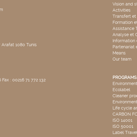
Vision and s
pm
Activities
Transfert e
Formation e
Assistance 
Analyse et 
Information
 Arafat 1080 Tunis
Partenariat 
Means
Our team
PROGRAMS
 Fax : 00216 71 772 132
Environmenta
Ecolabel
Cleaner pro
Environmenta
Life cycle a
CARBON F
ISO 14001
ISO 50001
Label Travel