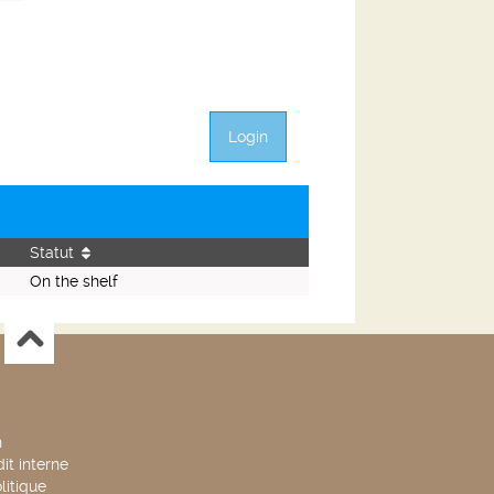
Login
Statut
On the shelf
n
it interne
litique