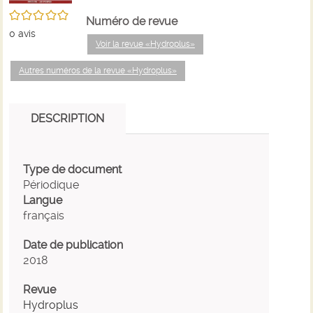
/5
Numéro de revue
0
avis
Voir la revue «Hydroplus»
Autres numéros de la revue «Hydroplus»
DESCRIPTION
Type de document
Périodique
Langue
français
Date de publication
2018
Revue
Hydroplus