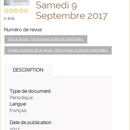
Samedi 9
/5
Septembre 2017
0
avis
Numéro de revue
Voir la revue «Techniques sciences méthodes»
Autres numéros de la revue «Techniques sciences méthodes»
DESCRIPTION
Type de document
Périodique
Langue
français
Date de publication
2017