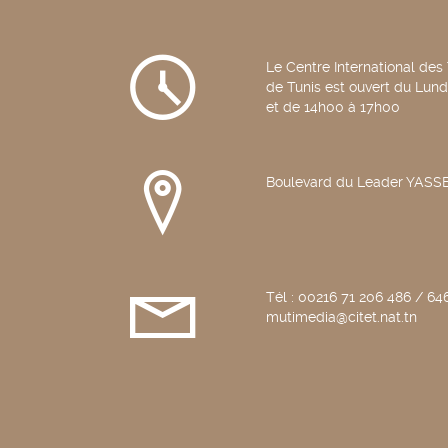
7-
8,
Dimanche
Le Centre International des
9
de Tunis est ouvert du Lun
Juillet
et de 14h00 à 17h00
2017
Boulevard du Leader YAS
Tél : 00216 71 206 486 / 646
mutimedia@citet.nat.tn