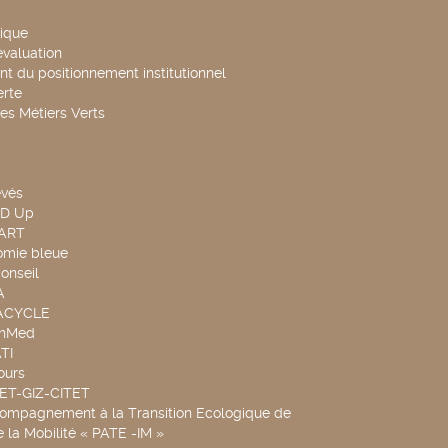
ique
évaluation
t du positionnement institutionnel
rte
es Métiers Verts
evés
ND Up
TART
omie bleue
onseil
A
UACYCLE
chMed
TI
ours
SET-GIZ-CITET
compagnement à la Transition Ecologique de
de la Mobilité « PATE -IM »