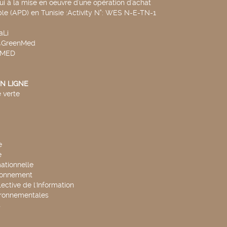
ui à la mise en oeuvre d'une opération d'achat
le (APD) en Tunisie :Activity N°: WES N-E-TN-1
aLi
v4GreenMed
4MED
N LIGNE
 verte
e
e
mationnelle
ronnement
lective de l'Information
ironnementales
s