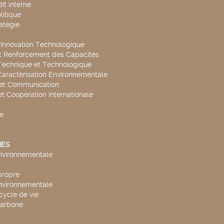
it interne
litique
ratégie
t Innovation Technologique
t Renforcement des Capacités
Technique et Technologique
Caractérisation Environnementale
 et Communication
et Coopération Internationale
e
ES
environnementale
propre
environnementale
cycle de vie
carbone