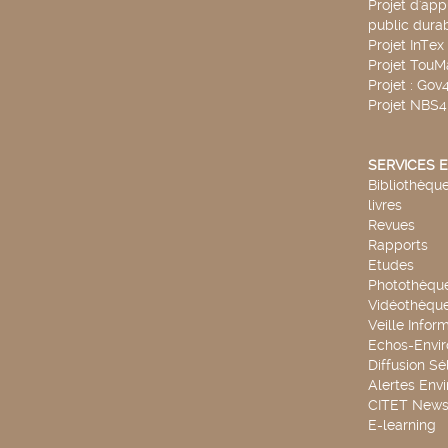
Projet d'app
public durab
Projet InTex
Projet TouM
Projet : Go
Projet NBS
SERVICES E
Bibliothèque
livres
Revues
Rapports
Etudes
Photothèqu
Vidéothèqu
Veille Infor
Echos-Envi
Diffusion Sé
Alertes Env
CITET New
E-learning