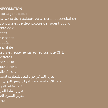
'INFORMATION
de l’agent public
014-4030 du 3 octobre 2014, portant approbation
conduite et de déontologie de l’agent public
ntologie
accès
 d'accès
accès
 plainte
latifs et réglementaires régissant le CITET
ctivités
2016-2018
tivité 2018
tivité 2017
تقرير المركز حول النفاذ للمعلومة لسنتي 2019-20
تقرير الاداء لسنة 2022 لمركز تونس الدولي لتكنولوجيا البيئة
تقرير نشاط المركز 
تقرير نشاط المركز 
التقرير السنوي للأداء 
mme