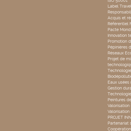
ISO 50001
Label Travel
Responsabili
Acquis et ré
Référentiel
Pacte Mondi
Innovation 
Promotion d
Pépinières d
Réseaux Ec
Projet de mi
technologiq
Technologie
Biodépollut
Eaux usées 
Gestion dur
Technologie
Peintures d
Valorisation
Valorisation
PROJET IN
Partenariat 
Coopération 