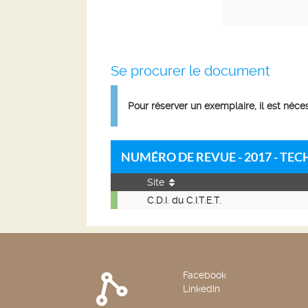
Se procurer le document
Pour réserver un exemplaire, il est néc
NUMÉRO DE REVUE - 2017 - TEC
Site
Numéro
C.D.I. du C.I.T.E.T.
de
revue
-
2017
-
Facebook
Techniques
LinkedIn
sciences
méthodes.