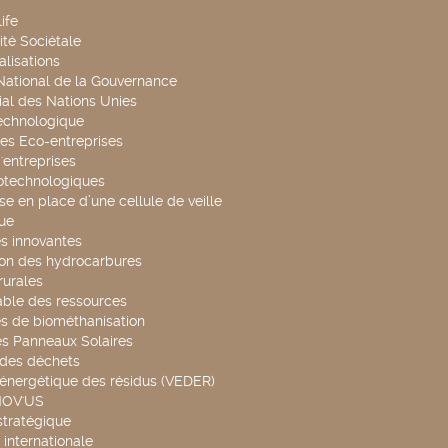
ife
té Sociétale
alisations
 National de la Gouvernance
al des Nations Unies
technologique
es Eco-entreprises
'entreprises
otechnologiques
se en place d’une cellule de veille
ue
s innovantes
ion des hydrocarbures
rurales
able des ressources
s de biométhanisation
es Panneaux Solaires
 des déchets
 énergétique des résidus (VEDER)
NOV'US
stratégique
internationale