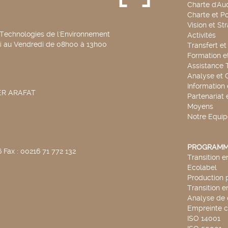
Charte d'Aud
Charte et Po
Vision et St
 Technologies de l'Environnement
Activités
di au Vendredi de 08h00 à 13h00
Transfert e
Formation e
Assistance 
Analyse et 
Information
SER ARAFAT
Partenariat 
Moyens
Notre Equip
PROGRAMM
 Fax : 00216 71 772 132
Transition 
Ecolabel
Production 
Transition 
Analyse de 
Empreinte 
ISO 14001