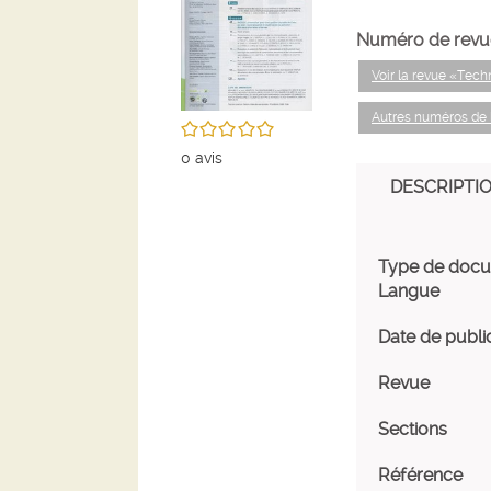
Numéro de revu
Voir la revue «Tec
Autres numéros de
/5
0
avis
DESCRIPTI
Type de doc
Langue
Date de publi
Revue
Sections
Référence