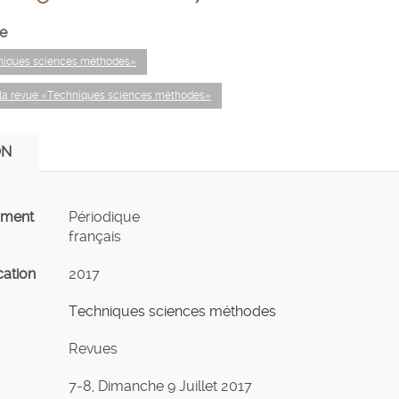
e
hniques sciences méthodes»
 la revue «Techniques sciences méthodes»
ON
ument
Périodique
français
cation
2017
Techniques sciences méthodes
Revues
7-8, Dimanche 9 Juillet 2017