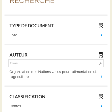
RECHERCHE
TYPE DE DOCUMENT
(1
Livre
1
résultats)
(Cliquer
pour
AUTEUR
ajouter
le
filtre
et
Organisation des Nations Unies pour l'alimentation et
relancer
(1
l'agriculture
1
la
résultats)
recherche)
(Cliquer
pour
CLASSIFICATION
ajouter
le
(1
Contes
1
filtre
résultats)
et