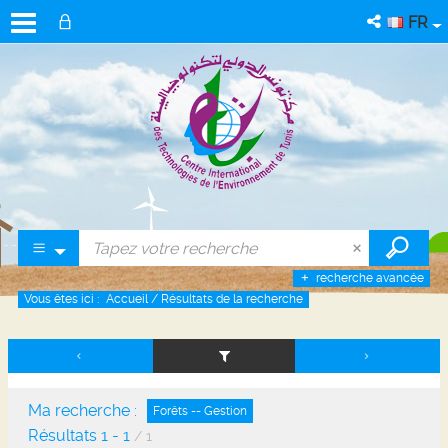
FR
recherche avancée
Vous êtes ici :
Accueil
/
Résultats de la recherche
Ma recherche :
Forêts -- Gestion
Résultats
1
-
1
/ 1