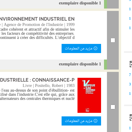
3
1 exemplaire disponible
résultats)
1
(Clique
pou
1
NVIRONNEMENT INDUSTRIEL EN...
ajout
e | Agence de Promotion de l'Industrie | 1999
1
adre cohérent et attractif afin de stimuler les
 les facteurs de compétitivité des entreprises.
filt
ntinuent à créer des difficultés. L'objectif d...
relanc
مزيد من المعلومات
recherch
1 exemplaire disponible
7
DUSTRIELLE : CONNAISSANCE-P...
3
Livre | Positello, Robert | 1983
l'eau au-dessus de son point d'ébullition- est
tilisé dans l'industrie.C'est elle qui, grâce aux
1
alternateurs des centrales thermiques et nuclé...
مزيد من المعلومات
1