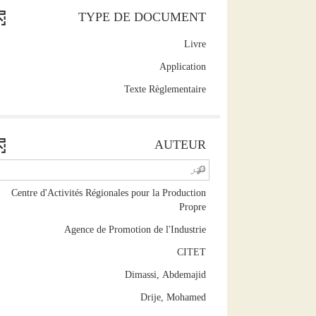
TYPE DE DOCUMENT
(7
Livre
résultats)
(3
Application
(Cliquer
résultats)
pour
(3
Texte Règlementaire
(Cliquer
ajouter
résultats)
pour
le
(Cliquer
ajouter
filtre
pour
le
AUTEUR
et
ajouter
filtre
relancer
le
et
la
filtre
relancer
recherche)
et
Centre d'Activités Régionales pour la Production
la
relancer
(3
recherche)
Propre
la
résultats)
(1
Agence de Promotion de l'Industrie
recherche)
(Cliquer
résultats)
pour
(1
CITET
(Cliquer
ajouter
résultats)
pour
(1
Dimassi, Abdemajid
le
(Cliquer
ajouter
résultats)
filtre
pour
(1
Drije, Mohamed
le
(Cliquer
et
ajouter
résultats)
filtre