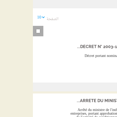
السابقة
10
الصفحة
DÉCRET N° 2003-18
Décret portant nominat
ARRÊTÉ DU MINISTR
Arrêté du ministre de l'ind
entreprises, portant approbation