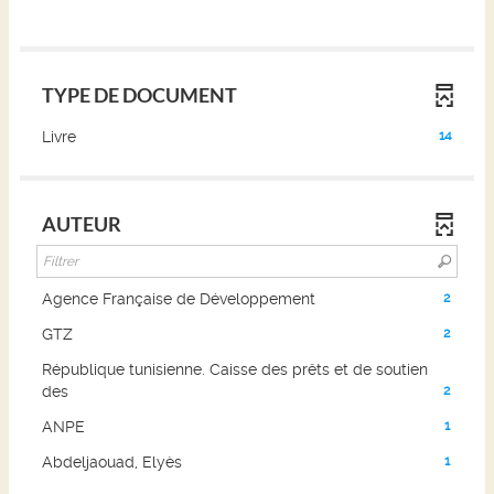
TYPE DE DOCUMENT
(14
Livre
14
résultats)
(Cliquer
pour
AUTEUR
ajouter
le
filtre
et
(2
Agence Française de Développement
2
relancer
résultats)
(2
GTZ
la
2
(Cliquer
résultats)
recherche)
pour
République tunisienne. Caisse des prêts et de soutien
(Cliquer
ajouter
(2
des
2
pour
le
résultats)
ajouter
(1
ANPE
1
filtre
(Cliquer
le
résultats)
et
pour
(1
Abdeljaouad, Elyès
1
filtre
(Cliquer
relancer
ajouter
résultats)
et
pour