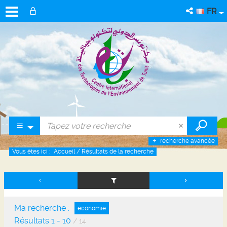
FR
recherche avancée
Vous êtes ici :
Accueil
/
Résultats de la recherche
Ma recherche :
économie
Résultats
1
-
10
/ 14