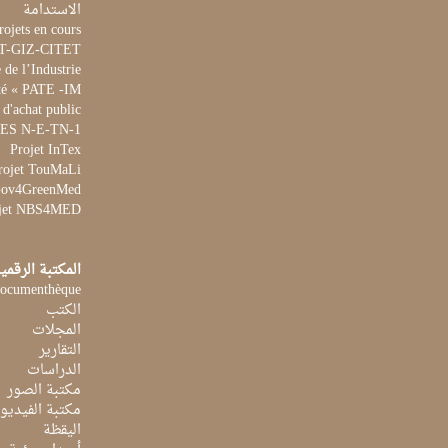
الاستدامة
rojets en cours
ET-GIZ-CITET
de l’Industrie
té « PATE -IM »
 d'achat public
 WES N-E-TN-1
Projet InTex
rojet TouMaLi
 Gov4GreenMed
jet NBS4MED
المكتبة الرقمي
ocumenthèque
الكتب
المجلات
التقارير
الدراسات
مكتبة الصور
مكتبة الفيديو
اليقظة