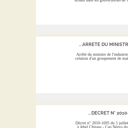
urbain dans les gouvernorats de
ARRÊTÉ DU MINISTRE
Arrêté du ministre de l'industr
création d'un groupement de main
DÉCRET N° 2010-1
Décret n° 2010-1695 du 5 juillet 
à Jebel Chitana - Cap Négro du