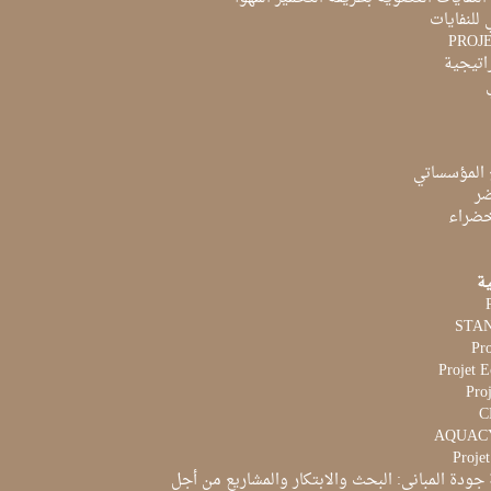
 للنفايات
PROJ
راتيجية
 المؤسساتي
ضر
لخضراء
ية
Pr
Projet 
Proj
Proje
جودة المباني: البحث والابتكار والمشاريع من أجل