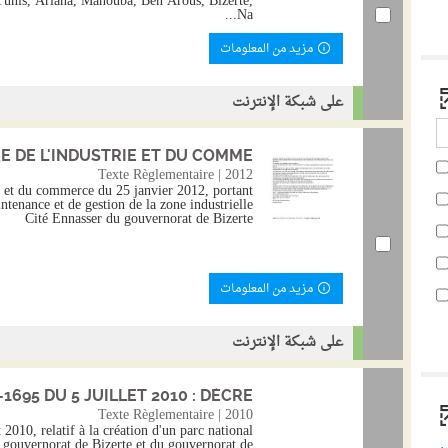
 Tunis, Ariana, Manouba, Ben Arous, Bizerte,
Na...
مزيد من المعلومات
على شبكة الإنترنت
 DE L'INDUSTRIE ET DU COMME...
Texte Règlementaire | 2012
ie et du commerce du 25 janvier 2012, portant
tenance et de gestion de la zone industrielle
Cité Ennasser du gouvernorat de Bizerte
مزيد من المعلومات
على شبكة الإنترنت
695 DU 5 JUILLET 2010 : DÉCRE...
Texte Règlementaire | 2010
2010, relatif à la création d'un parc national
 gouvernorat de Bizerte et du gouvernorat de