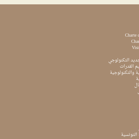
Charte 
Char
Visi
ديد التكنولوجي
م القدرات
ية والتكنولوجية
ة
ال
ة التونسية