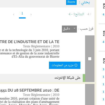
بحثي :
Bizerte
1
/ 4
النتائج
1
-
4
4
دقيق
فرز حسب :
E DE L'INDUSTRIE ET DE LA TE...
4
Texte Règlementaire | 2010
e et de la technologie du 3 juin 2010, portant
tenance et de gestion de la zone industrielle
d'El-Alia du gouvernorat de Bizerte
مزيد من المعلومات
3
1
على شبكة الإنترنت
1
551 DU 28 SEPTEMBRE 2010 : DÉ...
1
Texte Règlementaire | 2010
tembre 2010, portant création d'une unité de
1
uivi de la réalisation des plans d'aménagement