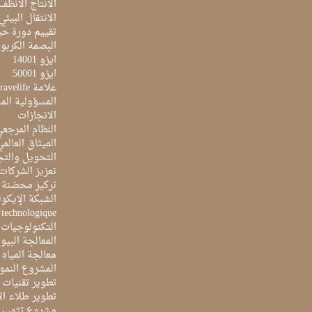
الانتاج الأنظف
الانتقال البيئي
تقييم دورة حيا
البصمة الكربون
ايزو 14001
ايزو 50001
علامة Travelife
المسؤولية الم
الانجازات
النظام المرجع
الميثاق العالم
التحويل والتج
تعزيز الشركات 
تركيز محضنة 
الشبكة الإيكو
e technologique
التكنولوجيات 
المعالجة البيو
معالجة المياه ا
المشروع النمو
تطوير تقنيات ا
تطوير طلاء ال
مشروع تثمين ا