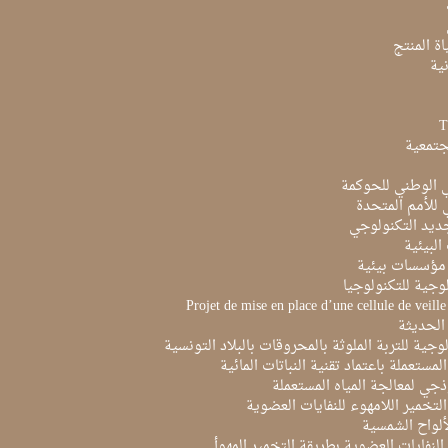
ة المنتج
ية
جتمعية
ي الوطني للحوكمة
ي للأمم المتحدة
ديد التكنولوجي
البيئية
مؤسسات بيئية
لوجية للتكنولوجيا
Projet de mise en place d’une cellule de veill
الحديثة
لوجية للتربة الملوثة بالمحروقات بالبلاد التونسية
لمستعملة باعتماد تقنية النباتات المائية
ذجي لمعالجة المياه المستعملة
لتخمير اللامهوء للنفايات العضوية
ألواح الشمسية
لنفايات العضوية بطريقة التخمير المهوأ