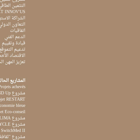
التثمين الطاقي
ET INNOV'US
الشراكة الاست
التعاون الدولي
اتفاقيات
الدعم الفني
قيادة وتقييم
تدعيم التموقع
الاقتصاد الأخ
تعزيز المهن ا
المشاريع الحال
Projets achevés
مشروع STAND Up
ojet RESTART
Economie bleue
et Eco-conseil
مشروع CLIMA
مشروع AQUACYCLE
t SwitchMed II
مشروع "ثقافة 