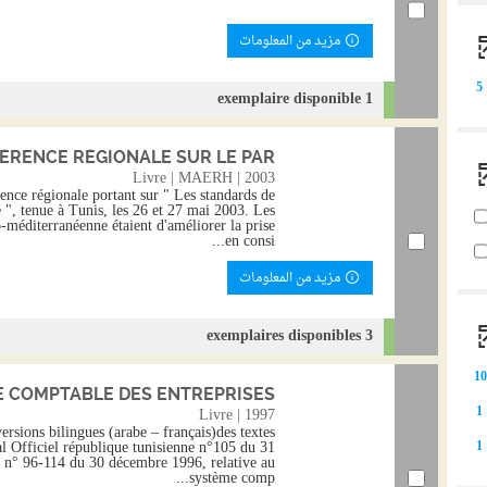
مزيد من المعلومات
5
1 exemplaire disponible
RENCE RÉGIONALE SUR LE PAR...
Livre | MAERH | 2003
ence régionale portant sur " Les standards de
é ", tenue à Tunis, les 26 et 27 mai 2003. Les
o-méditerranéenne étaient d'améliorer la prise
en consi...
مزيد من المعلومات
3 exemplaires disponibles
1
E COMPTABLE DES ENTREPRISES
1
Livre | 1997
rsions bilingues (arabe – français)des textes
nal Officiel république tunisienne n°105 du 31
1
 n° 96-114 du 30 décembre 1996, relative au
système comp...