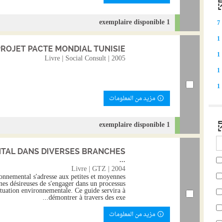
1 exemplaire disponible
7
1
LE PROJET PACTE MONDIAL TUNISIE = الاتفاق ا
1
Livre | Social Consult | 2005
1
1
مزيد من المعلومات
1 exemplaire disponible
TAL DANS DIVERSES BRANCHES
...
Livre | GTZ | 2004
onnemental s'adresse aux petites et moyennes
nnes désireuses de s'engager dans un processus
ituation environnementale. Ce guide servira à
démontrer à travers des exe...
مزيد من المعلومات