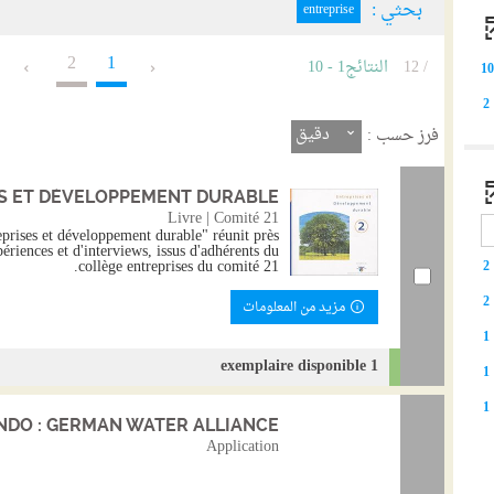
بحثي :
entreprise
2
1
/ 12
النتائج
1
-
10
1
2
دقيق
فرز حسب :
S ET DÉVELOPPEMENT DURABLE
Livre | Comité 21
rises et développement durable" réunit près
périences et d'interviews, issus d'adhérents du
collège entreprises du comité 21.
2
2
مزيد من المعلومات
1
1 exemplaire disponible
1
1
DO : GERMAN WATER ALLIANCE
Application