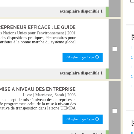
1 exemplaire disponible
PRENEUR EFFICACE : LE GUIDE...
s Nations Unies pour l'environnement | 2001
des dispositions pratiques, élementaires pour
ntribuer à la bonne marche du système global.
1
مزيد من المعلومات
1
1
1 exemplaire disponible
1
1
ISE À NIVEAU DES ENTREPRISE...
Livre | Marniesse, Sarah | 2003
e concept de mise à niveau des entreprises et
e programmes: celui de la mise à niveau des
entative de transposition dans la zone UEMOA.
مزيد من المعلومات