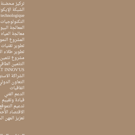
تركيز محضنة 
الشبكة الإيكو
e technologique
التكنولوجيات 
المعالجة البيو
معالجة المياه ا
المشروع النمو
تطوير تقنيات ا
تطوير طلاء ال
مشروع تثمين ا
التثمين الطاقي
ET INNOV'US
الشراكة الاست
التعاون الدولي
اتفاقيات
الدعم الفني
قيادة وتقييم
تدعيم التموقع
الاقتصاد الأخ
تعزيز المهن ا