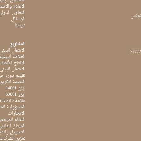
التحاليل البيئي
الاعلام والاتص
التعاون الدولي
الوسائل
فريقنا
المشاريع
الانتقال البيئي
العلامة البيئي
الانتاج الأنظف
الانتقال البيئي
تقييم دورة حيا
البصمة الكربون
ايزو 14001
ايزو 50001
علامة Travelife
المسؤولية الم
الانجازات
النظام المرجع
الميثاق العالم
التحويل والتج
تعزيز الشركات 