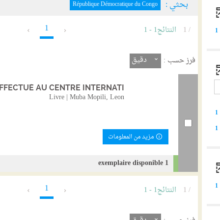
بحثي :
République Démocratique du Congo
1
/ 1
النتائج
1
-
1
1
دقيق
فرز حسب :
FECTUÉ AU CENTRE INTERNATI...
Livre | Muba Mopili, Leon
1
1
مزيد من المعلومات
1 exemplaire disponible
1
1
/ 1
النتائج
1
-
1