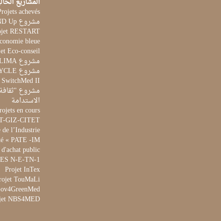
المشاريع الحال
Projets achevés
مشروع STAND Up
ojet RESTART
Economie bleue
et Eco-conseil
مشروع CLIMA
مشروع AQUACYCLE
t SwitchMed II
مشروع "ثقافة 
الاستدامة
rojets en cours
ET-GIZ-CITET
de l’Industrie
té « PATE -IM »
 d'achat public
 WES N-E-TN-1
Projet InTex
rojet TouMaLi
 Gov4GreenMed
jet NBS4MED