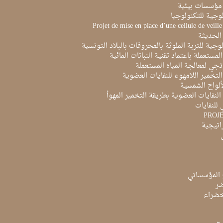
مؤسسات بيئية
لوجية للتكنولوجيا
Projet de mise en place d’une cellule de veill
الحديثة
لوجية للتربة الملوثة بالمحروقات بالبلاد التونسية
لمستعملة باعتماد تقنية النباتات المائية
ذجي لمعالجة المياه المستعملة
لتخمير اللامهوء للنفايات العضوية
ألواح الشمسية
لنفايات العضوية بطريقة التخمير المهوأ
 للنفايات
PROJ
راتيجية
 المؤسساتي
ضر
لخضراء