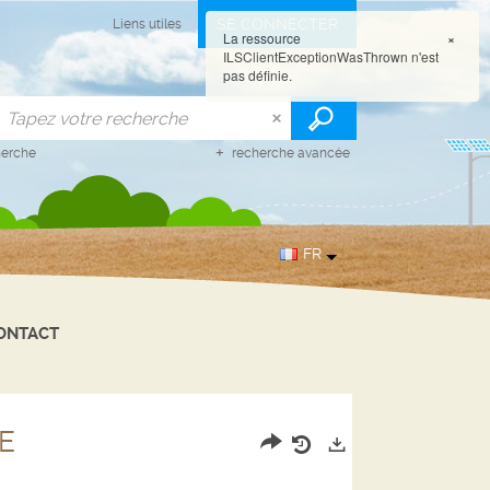
SE CONNECTER
Liens utiles
La ressource
×
ILSClientExceptionWasThrown n'est
pas définie.
herche
recherche avancée
FR
ONTACT
E
Partager
Historique
Exports