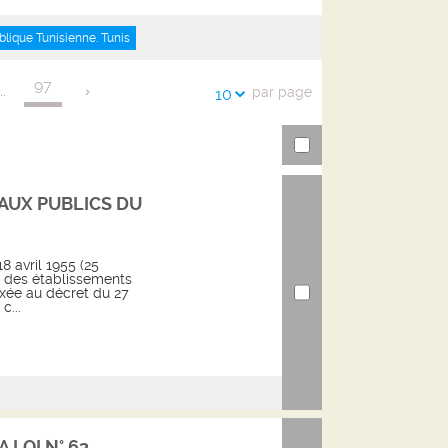
l'URL
de
de
vos
blique Tunisienne. Tunis
la
recherches
97
...
par page
recherche
10
AUX PUBLICS DU
8 avril 1955 (25
 des établissements
xée au décret du 27
c...
 LOI N° 63...