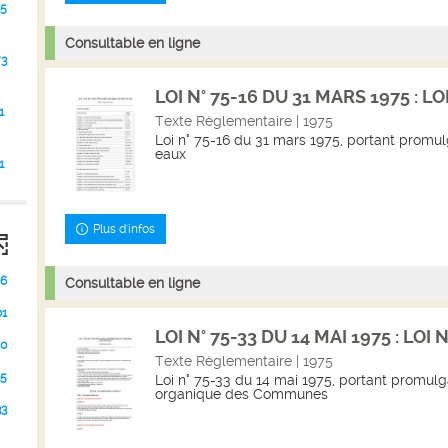
5
Consultable en ligne
73
LOI N° 75-16 DU 31 MARS 1975 : LOI 
1
Texte Règlementaire | 1975
Loi n° 75-16 du 31 mars 1975, portant promu
eaux
1
Plus d'infos
6
Consultable en ligne
01
LOI N° 75-33 DU 14 MAI 1975 : LOI N
40
Texte Règlementaire | 1975
35
Loi n° 75-33 du 14 mai 1975, portant promulga
organique des Communes
33