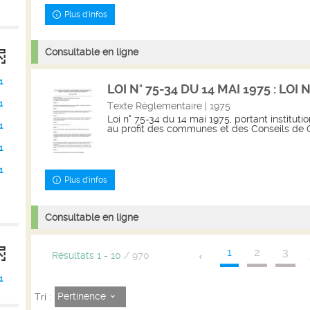
Plus d'infos
Consultable en ligne
1
LOI N° 75-34 DU 14 MAI 1975 : LOI N
1
Texte Règlementaire | 1975
Loi n° 75-34 du 14 mai 1975, portant instituti
1
au profit des communes et des Conseils de 
1
1
Plus d'infos
Consultable en ligne
1
2
3
Résultats
1
-
10
/ 970
1
Pertinence
Tri :