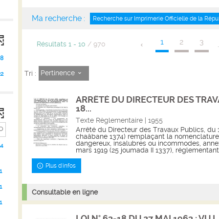
Ma recherche :
Recherche sur Imprimerie Officielle de la Répu
1
2
3
Résultats
1
-
10
/ 970
8
Pertinence
Tri :
22
ARRÊTÉ DU DIRECTEUR DES TRAV
18...
Texte Règlementaire | 1955
Arrêté du Directeur des Travaux Publics, du 1
chaâbane 1374) remplaçant la nomenclature
dangereux, insalubres ou incommodes, anne
14
mars 1919 (25 joumada II 1337), réglementant 
Plus d'infos
1
1
Consultable en ligne
1
LOI N° 63-18 DU 27 MAI 1963 : VU LA