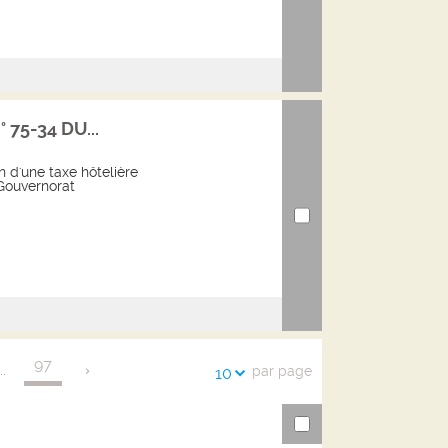
° 75-34 DU...
on d'une taxe hôtelière
Gouvernorat
97
...
par page
10