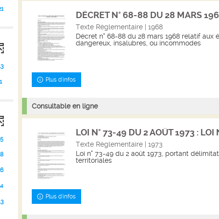
21
DÉCRET N° 68-88 DU 28 MARS 1968 
Texte Règlementaire | 1968
Décret n° 68-88 du 28 mars 1968 relatif aux 
dangereux, insalubres, ou incommodes
13
Plus d'infos
1
Consultable en ligne
LOI N° 73-49 DU 2 AOÛT 1973 : LOI N
5
Texte Règlementaire | 1973
Loi n° 73-49 du 2 août 1973, portant délimita
18
territoriales
16
14
Plus d'infos
13