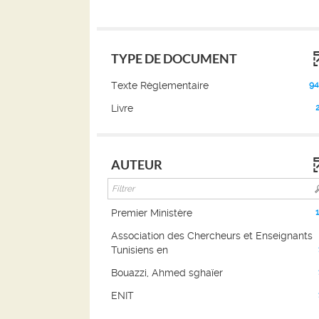
TYPE DE DOCUMENT
(948
Texte Règlementaire
94
résultats)
(22
Livre
(Cliquer
résultats)
pour
(Cliquer
ajouter
pour
le
AUTEUR
ajouter
filtre
le
et
filtre
relancer
et
(14
Premier Ministère
la
relancer
résultats)
recherche)
Association des Chercheurs et Enseignants
la
(Cliquer
(1
Tunisiens en
recherche)
pour
résultats)
ajouter
(1
Bouazzi, Ahmed sghaïer
(Cliquer
le
résultats)
pour
(1
ENIT
filtre
(Cliquer
ajouter
résultats)
et
pour