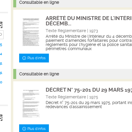
Consultable en ligne
ARRÊTÉ DU MINISTRE DE L'INTÉRI
DÉCEMB...
Texte Règlementaire | 1973
Arrêté du Ministre de l'Intérieur du 4 décembr
paiement d'amendes forfaitaires pour contra
règlements pour l'hygiène et la police sanitair
5
périmètres communaux
34
Plus d'infos
31
31
Consultable en ligne
30
DÉCRET N° 75-201 DU 29 MARS 1975
Texte Règlementaire | 1975
Décret n° 75-201 du 29 mars 1975, portant ins
redevances d'assainissement
Plus d'infos