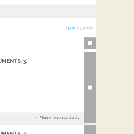
the
searches
search
history
URL
by page
10
MENTS. 3,
More info on availability
MENTS. 2,