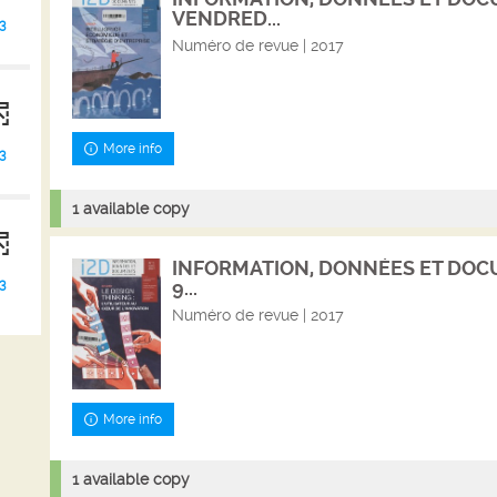
VENDRED...
3
Numéro de revue | 2017
More info
3
1 available copy
INFORMATION, DONNÉES ET DOCU
9...
3
Numéro de revue | 2017
More info
1 available copy