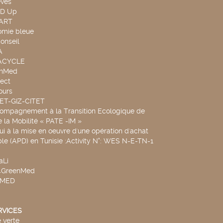
evés
ND Up
TART
omie bleue
onseil
A
UACYCLE
chMed
ect
ours
SET-GIZ-CITET
compagnement à la Transition Ecologique de
de la Mobilité « PATE -IM »
ui à la mise en oeuvre d'une opération d'achat
le (APD) en Tunisie :Activity N°: WES N-E-TN-1
aLi
v4GreenMed
4MED
RVICES
 verte