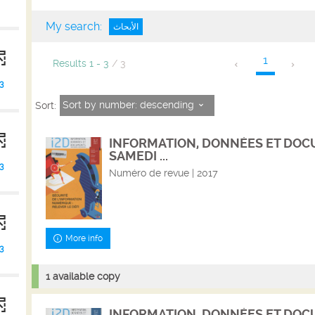
My search:
الأبحاث
1
Results
1
-
3
/ 3
3
Sort by number: descending
Sort:
INFORMATION, DONNÉES ET DOCU
SAMEDI ...
3
Numéro de revue | 2017
More info
3
1 available copy
INFORMATION, DONNÉES ET DOCU