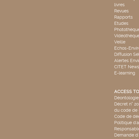
livres
Revues
Rapports
Etudes
Photothèqu
Vidéothèqu
Veille
Echos-Envi
Diffusion Sé
Alertes Env
CITET New
E-learning
ACCESS TO
Déontologie 
Décret n° 2
du code de 
Code de déo
Politique d'
Responsable
Demande d'