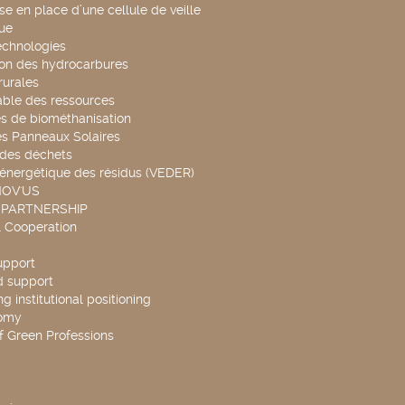
se en place d’une cellule de veille
ue
echnologies
ion des hydrocarbures
rurales
able des ressources
s de biométhanisation
es Panneaux Solaires
 des déchets
 énergétique des résidus (VEDER)
NOV'US
 PARTNERSHIP
l Cooperation
upport
d support
g institutional positioning
omy
f Green Professions