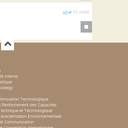
by page
10
n
it interne
litique
trategy
t Innovation Technologique
t Renforcement des Capacités
Technique et Technologique
Caractérisation Environnementale
 et Communication
et Coopération Internationale