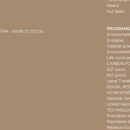
Means
Our team
PROGRAMS
 Fax : 00216 71 772 132
Environmenta
Ecolabel
Cleaner pro
Environmenta
Life cycle a
CARBON F
ISO 14001
ISO 50001
Label Travel
SOCIAL RES
ACHIEVEM
National G
United Nati
TECHNOLOG
Promotion o
Pépinières d
Réseaux Ec