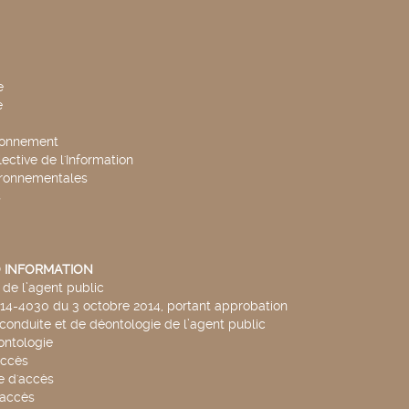
e
e
ronnement
lective de l'Information
ironnementales
s
 INFORMATION
de l’agent public
014-4030 du 3 octobre 2014, portant approbation
conduite et de déontologie de l’agent public
ntologie
accès
 d'accès
accès