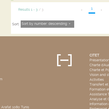
1
Results
1
-
3
/ 3
Sort by number: descending
Sort:
CITET
Présentatio
Charte d'Aud
Charte et Po
Vision and s
pm
Activities
Transfert e
Formation e
Assistance 
Analyse et 
Information
 Arafat 1080 Tunis
Partenariat 