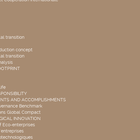
l transition
duction concept
l transition
nalysis
OOTPRINT
ife
PONSIBILITY
ENTS AND ACCOMPLISHMENTS
overnance Benchmark
ons Global Compact
ICAL INNOVATION
f Eco-enterprises
'entreprises
otechnologiques