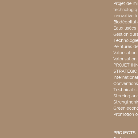
Projet de mi
technologiq
Innovative t
Biodépollut
Eaux usées 
Gestion dur
Technologie
Peintures d
Valorisation
Valorisation
PROJET IN
STRATEGIC
Internationa
Conventions
Technical s
Steering an
Strengthenin
Green econ
Promotion o
PROJECTS