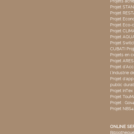
Projets ach
Projet STA
Projet RES
Projet Econ
Projet Eco-c
Projet CLIM
Projet AQ
Projet Swit
CUBATI Proj
Projets en c
Projet ARE
Projet d’Ac
l’Industrie 
Projet d'app
public durab
Projet InTex
Projet TouM
Projet : Go
Projet NBS
ONLINE SE
Bibliothèque