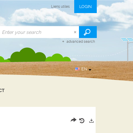
LOGIN
Liens utiles
advanced search
EN
CT
Share
Your
Exports