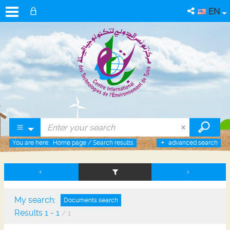
EN
You are here:
Home page
/
Search results
advanced search
My search:
Documents search
Results
1
-
1
/ 1