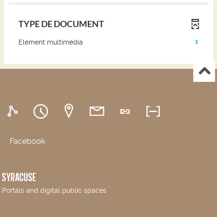
TYPE DE DOCUMENT
(1
Elément multimédia
1
résultats)
(Cliquer
pour
ajouter
le
filtre
et
relancer
la
recherche)
Facebook
SYRACUSE
Portals and digital public spaces