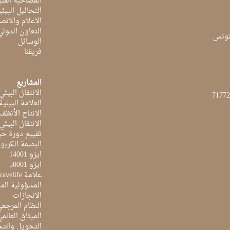
المصاحبة الفن
التحاليل البيئي
الاعلام والاتص
التعاون الدولي
الوسائل
فريقنا
المشاريع
الانتقال البيئي
العلامة البيئي
الانتاج الأنظف
الانتقال البيئي
تقييم دورة حيا
البصمة الكربون
ايزو 14001
ايزو 50001
علامة Travelife
المسؤولية الم
الانجازات
النظام المرجع
الميثاق العالم
التحويل والتج