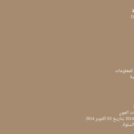
ة
D
 للمعلومات
ية
ت العون
لسلوك