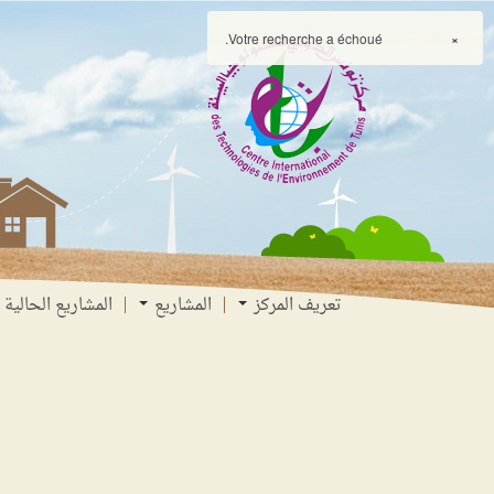
انتقل
انتقال
الانتقال
إلى
إلى
إلى
Votre recherche a échoué.
×
البحث
القائمة
المحتوى
تعريف المركز
المشاريع
المشاريع الحالية