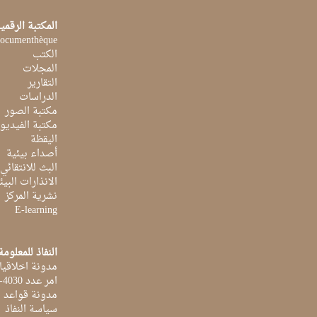
المكتبة الرقمي
ocumenthèque
الكتب
المجلات
التقارير
الدراسات
مكتبة الصور
مكتبة الفيديو
اليقظة
أصداء بيئية
البث للانتقائي
الانذارات البيئ
نشرية المركز
E-learning
النفاذ للمعلومة
مدونة اخلاقيا
امر عدد 4030-2014 بتاريخ 03 اكتوبر 2014
مدونة قواعد ا
سياسة النفاذ