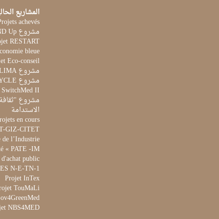
المشاريع الحال
Projets achevés
مشروع STAND Up
ojet RESTART
Economie bleue
et Eco-conseil
مشروع CLIMA
مشروع AQUACYCLE
t SwitchMed II
مشروع "ثقافة 
الاستدامة
rojets en cours
ET-GIZ-CITET
de l’Industrie
té « PATE -IM »
 d'achat public
 WES N-E-TN-1
Projet InTex
rojet TouMaLi
 Gov4GreenMed
jet NBS4MED