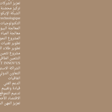
تعزيز الشركات 
تركيز محضنة 
الشبكة الإيكو
e technologique
التكنولوجيات 
المعالجة البيو
معالجة المياه ا
المشروع النمو
تطوير تقنيات ا
تطوير طلاء ال
مشروع تثمين ا
التثمين الطاقي
ET INNOV'US
الشراكة الاست
التعاون الدولي
اتفاقيات
الدعم الفني
قيادة وتقييم
تدعيم التموقع
الاقتصاد الأخ
تعزيز المهن ا