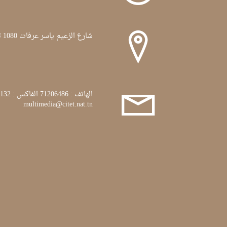
شارع الزعيم ياسر عرفات 1080 تونس
الهاتف : 71206486 الفاكس : 71772132
multimedia@citet.nat.tn