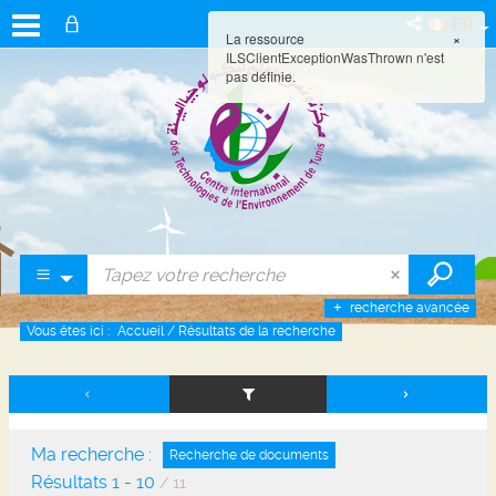
FR
La ressource
×
ILSClientExceptionWasThrown n'est
pas définie.
recherche avancée
Vous êtes ici :
Accueil
/
Résultats de la recherche
Ma recherche :
Recherche de documents
Résultats
1
-
10
/ 11