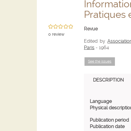
to
page
page
Informati
Pratiques 
search
of
of
/5
Revue
results
search
search
0
review
Edited by
Associatio
Paris
- 1964
results
results
See the issues
DESCRIPTION
Language
Physical descriptio
Publication period
Publication date