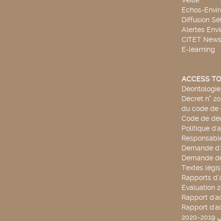
Veille
Echos-Envi
Diffusion Sé
Alertes Env
CITET New
E-learning
ACCESS TO
Déontologie 
Décret n° 2
du code de 
Code de déo
Politique d'
Responsable
Demande d'
Demande de
Textes légis
Rapports d’a
Evaluation 
Rapport d'ac
Rapport d'ac
20