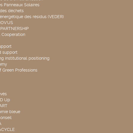
es Panneaux Solaires
 des déchets
 énergétique des résidus (VEDER)
NOV'US
 PARTNERSHIP
l Cooperation
upport
d support
g institutional positioning
omy
f Green Professions
evés
ND Up
TART
omie bleue
onseil
A
UACYCLE