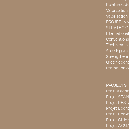
Peintures d
Valorisation
Valorisation
PROJET IN
STRATEGIC
Internationa
Conventions
Technical s
Steering an
Strengthenin
Green econ
Promotion o
PROJECTS
Projets ach
Projet STA
Projet RES
Projet Econ
Projet Eco-c
Projet CLIM
Projet AQ