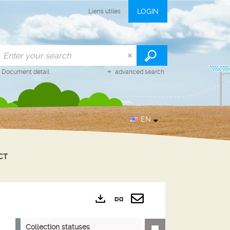
LOGIN
Liens utiles
/
Document detail
advanced search
EN
CT
Permanent
Exports
link
Send
Collection statuses