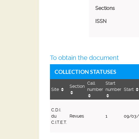
Sections
ISSN
To obtain the document
COLLECTION STATUSES
Call
Start
Section
Site
number
number
Start
Collection
statuses
C.D.I.
du
Revues
1
09/03/
C.I.T.E.T.