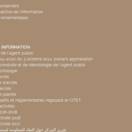
ronnement
lective de l'Information
ironnementales
s
 INFORMATION
de l’agent public
014-4030 du 3 octobre 2014, portant approbation
conduite et de déontologie de l’agent public
ntologie
accès
 d'accès
accès
 plainte
latifs et réglementaires régissant le CITET
ctivités
2016-2018
tivité 2018
tivité 2017
تقرير المركز حول النفاذ للمعلومة لسنتي 2019-20