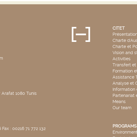
CITET
Présentatio
Charte d'Aud
Charte et Po
Vision and s
pm
Activities
Transfert e
Formation e
Assistance 
Analyse et 
Information
 Arafat 1080 Tunis
Partenariat 
Means
Our team
PROGRAMS
 Fax : 00216 71 772 132
Environmenta