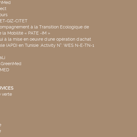
chMed
ect
ours
SET-GIZ-CITET
compagnement à la Transition Ecologique de
de la Mobilité « PATE -IM »
ui à la mise en oeuvre d'une opération d'achat
le (APD) en Tunisie :Activity N°: WES N-E-TN-1
aLi
v4GreenMed
4MED
RVICES
 verte
e
e