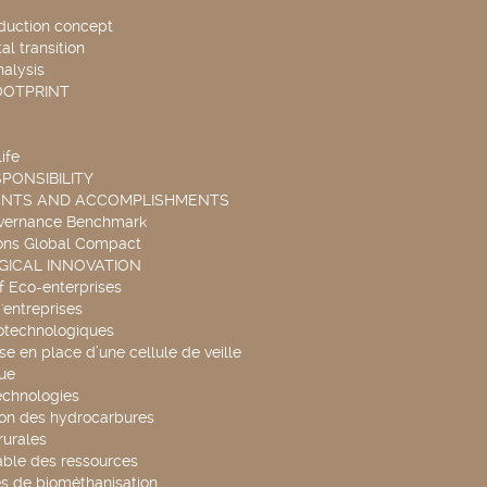
duction concept
l transition
nalysis
OOTPRINT
ife
PONSIBILITY
ENTS AND ACCOMPLISHMENTS
overnance Benchmark
ons Global Compact
ICAL INNOVATION
f Eco-enterprises
'entreprises
otechnologiques
se en place d’une cellule de veille
ue
echnologies
ion des hydrocarbures
rurales
able des ressources
s de biométhanisation