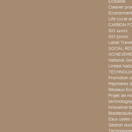
Ecolabel
Cleaner pro
Environmenta
Life cycle a
CARBON F
ISO 14001
ISO 50001
Label Travel
SOCIAL RES
ACHIEVEM
National G
United Nati
TECHNOLOG
Promotion o
Pépinières d
Réseaux Ec
Projet de mi
technologiq
Innovative t
Biodépollut
Eaux usées 
Gestion dur
Technologie