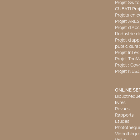
Projet Swit
CUBATI Proj
Projets en c
Projet ARE
Projet d’Ac
l’Industrie 
Projet d'app
public durab
Projet InTex
Projet TouM
Projet : Go
Projet NBS
ONLINE SE
Bibliothèque
livres
Revues
Rapports
Etudes
Photothèqu
Vidéothèqu