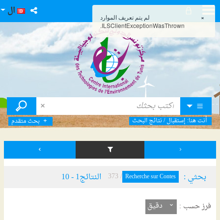
ال
×
لم يتم تعريف الموارد
ILSClientExceptionWasThrown.
أنت هنا:
إستقبال
/
نتائج البحث
بحث متقدم
بحثي :
/ 373
النتائج
1
-
10
Recherche sur Contes
دقيق
فرز حسب :