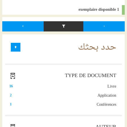
1 exemplaire disponible
حدد بحثك
TYPE DE DOCUMENT
(16
Livre
16
résultats)
(2
Application
2
(Cliquer
résultats)
pour
(1
Conférences
1
(Cliquer
ajouter
résultats)
pour
le
(Cliquer
ajouter
filtre
pour
le
et