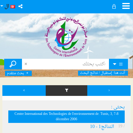
ال
أنت هنا:
إستقبال
/
نتائج البحث
بحث متقدم
بحثي :
Centre International des Technologies de l'environnement de. Tunis, 3, 7-8
décembre 2006
/ 19
النتائج
1
-
10