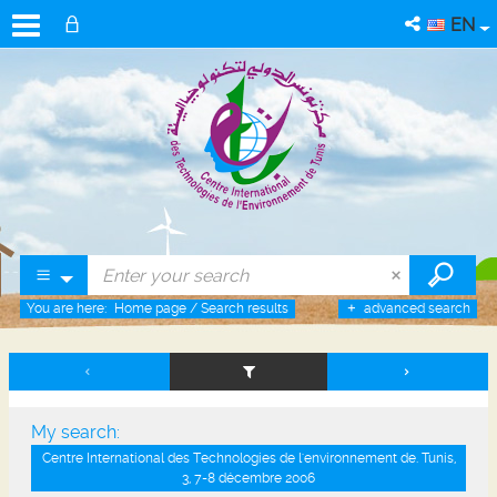
EN
You are here:
Home page
/
Search results
advanced search
My search:
Centre International des Technologies de l'environnement de. Tunis,
3, 7-8 décembre 2006