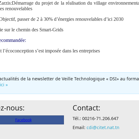
Zarzis
:
Démarrage du projet de la réalisation du village environnement
ies renouvelables
 Objectif, passer de 2 à 30% d’énergies renouvelables d’ici 2030
ie sur le chemin des Smart-Grids
Recommandée:
l’écoconception s’est imposée dans les entreprises
 actualités de la newsletter de Veille Technologique « DSI» au forma
ici »
ez-nous:
Contact:
Tél.: 00216-71.206.647
Facebook
Email:
cdi@citet.nat.tn