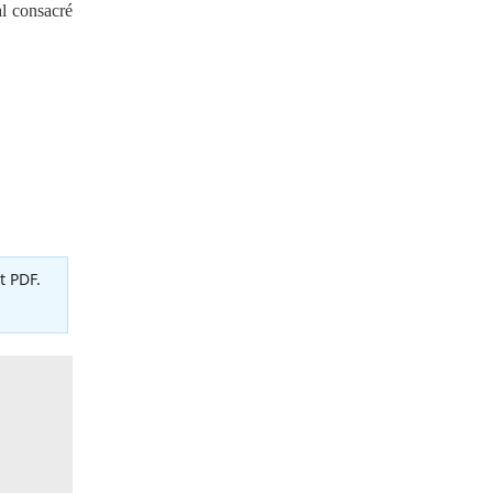
al consacré
t PDF.