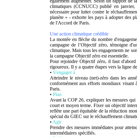
également augmenter. Selon un rapport de l
climatiques (CCNUCC) publié en janvier, le
nécessaire pour lutter contre le réchauffemen
planète » - exhorte les pays à adopter des pla
de l'Accord de Paris.
Une action climatique crédible
La montée en flèche du nombre d'engagement
campagne de l’Objectif zéro, témoigne d'un
climatique. Mais tous les engagements ne son
la campagne Objectif zéro est essentielle.
Pour rejoindre Objectif zéro, il faut d'abor
rigoureux. Il y a quatre étapes vers la ligne de
•
S'engager à
Atteindre le niveau (net)-zéro dans les anné
conformément aux efforts mondiaux visant à 
Paris.
•
Plan
Avant la COP 26, expliquer les mesures qui se
court et moyen terme. Fixer un objectif inter
reflète une part équitable de la réduction mo
spécial du GIEC sur le réchauffement climat
•
Agir
Prendre des mesures immédiates pour atteindr
intermédiaires spécifiés.