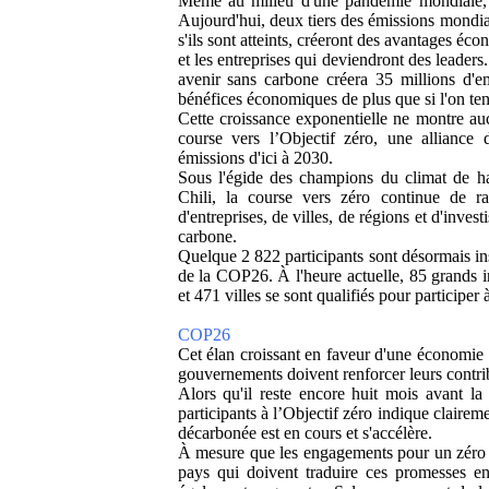
Même au milieu d'une pandémie mondiale, 
Aujourd'hui, deux tiers des émissions mondial
s'ils sont atteints, créeront des avantages éco
et les entreprises qui deviendront des leader
avenir sans carbone créera 35 millions d'e
bénéfices économiques de plus que si l'on tent
Cette croissance exponentielle ne montre a
course vers l’Objectif zéro, une alliance 
émissions d'ici à 2030.
Sous l'égide des champions du climat de h
Chili, la course vers zéro continue de ra
d'entreprises, de villes, de régions et d'inves
carbone.
Quelque 2 822 participants sont désormais ins
de la COP26. À l'heure actuelle, 85 grands in
et 471 villes se sont qualifiés pour participer 
COP26
Cet élan croissant en faveur d'une économie 
gouvernements doivent renforcer leurs contrib
Alors qu'il reste encore huit mois avant l
participants à l’Objectif zéro indique clair
décarbonée est en cours et s'accélère.
À mesure que les engagements pour un zéro ém
pays qui doivent traduire ces promesses en 