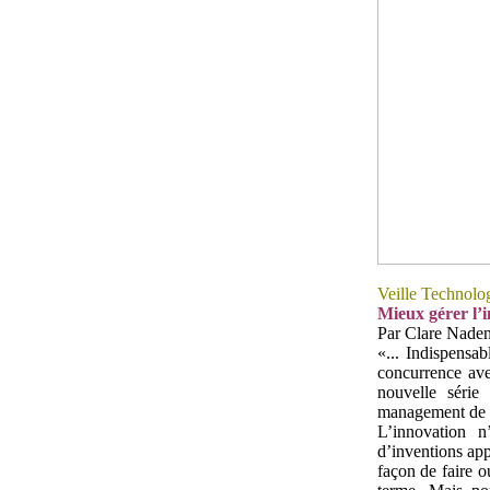
Veille Technolo
Mieux gérer l’i
Par Clare Nade
«... Indispensab
concurrence ave
nouvelle série
management de l’
L’innovation n
d’inventions app
façon de faire o