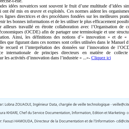
récise-t-elle.
ndes idées novatrices sont souvent le fruit d’une multitude d’idées sim
 ont été mis en œuvre et exploités. Ces normes aident les organismes
es lignes directrices et des procédures fondées sur les meilleures prati
nir les bonnes informations et de les utiliser le plus efficacement possib
 ailleurs travaillé en étroite collaboration avec l’Organisation de c
conomiques (OCDE) afin de partager une terminologie et une struc
ation. Ainsi, les définitions des notions d’« innovation » et de
elles que figurant dans ces normes sont celles utilisées dans le Manuel d
 le recueil et l’interprétation des données sur l’innovation de l’OC
ce internationale de principes directeurs en matière de collecte 
r les activités d’innovation dans l’industrie » ...»-
Cliquez ici
par: Lobna ZOUAOUI, Ingénieur Data, chargée de veille technologique
-
veille@cit
ura KHIARI, Chef du Service Documentation, Information, Edition et Marketing-
c
r:
Faouzi HAMOUDA, Directeur de la Documentation et de l'Information-
cdi@cite