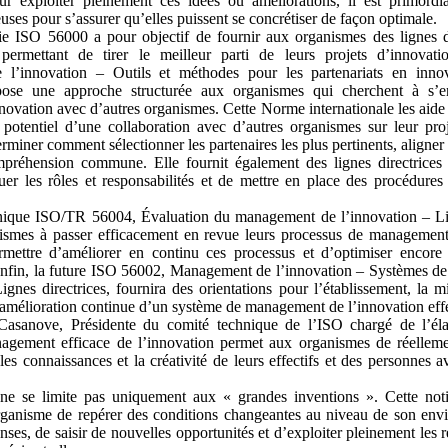
r exploiter pleinement ces idées ou améliorations, il est primordi
euses pour s’assurer qu’elles puissent se concrétiser de façon optimale.
ie ISO 56000 a pour objectif de fournir aux organismes des lignes di
 permettant de tirer le meilleur parti de leurs projets d’innovat
l’innovation – Outils et méthodes pour les partenariats en inno
ropose une approche structurée aux organismes qui cherchent à s’
nnovation avec d’autres organismes. Cette Norme internationale les aid
t potentiel d’une collaboration avec d’autres organismes sur leur pro
rminer comment sélectionner les partenaires les plus pertinents, aligner 
préhension commune. Elle fournit également des lignes directrices 
buer les rôles et responsabilités et de mettre en place des procédure
nique ISO/TR 56004, Évaluation du management de l’innovation – Lig
nismes à passer efficacement en revue leurs processus de management
rmettre d’améliorer en continu ces processus et d’optimiser encore
nfin, la future ISO 56002, Management de l’innovation – Systèmes 
ignes directrices, fournira des orientations pour l’établissement, la 
l’amélioration continue d’un système de management de l’innovation effe
Casanove, Présidente du comité technique de l’ISO chargé de l’éla
gement efficace de l’innovation permet aux organismes de réelleme
 les connaissances et la créativité de leurs effectifs et des personnes av
ne se limite pas uniquement aux « grandes inventions ». Cette not
rganisme de repérer des conditions changeantes au niveau de son env
nses, de saisir de nouvelles opportunités et d’exploiter pleinement les r