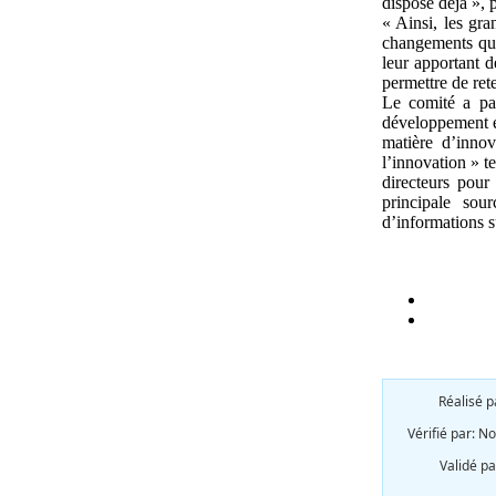
dispose déjà », p
« Ainsi, les gra
changements qui
leur apportant d
permettre de rete
Le comité a par
développement é
matière d’innov
l’innovation » t
directeurs pour
principale sour
d’informations su
Réalisé 
Vérifié par:
No
Validé pa