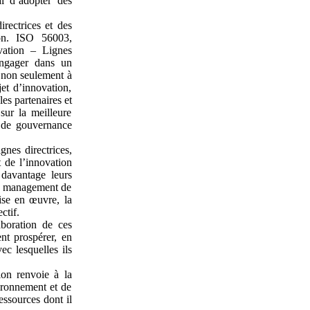
al d’adopter des
rectrices et des
ion. ISO 56003,
vation – Lignes
engager dans un
e non seulement à
jet d’innovation,
les partenaires et
sur la meilleure
s de gouvernance
nes directrices,
 de l’innovation
 davantage leurs
de management de
mise en œuvre, la
ctif.
boration de ces
nt prospérer, en
ec lesquelles ils
ion renvoie à la
ironnement et de
essources dont il