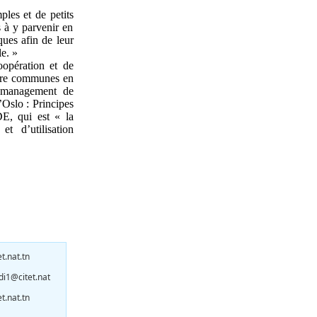
ples et de petits
 à y parvenir en
ques afin de leur
le. »
oopération et de
ture communes en
 « management de
’Oslo : Principes
DE, qui est « la
et d’utilisation
et.nat.tn
di1@citet.nat
t.nat.tn