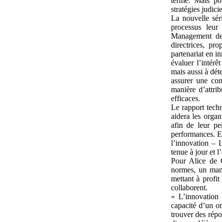
terme. Mais pou
stratégies judici
La nouvelle sér
processus leur
Management de 
directrices, p
partenariat en i
évaluer l’intérê
mais aussi à déte
assurer une com
manière d’attri
efficaces.
Le rapport tech
aidera les orga
afin de leur pe
performances. E
l’innovation – L
tenue à jour et 
Pour Alice de 
normes, un mana
mettant à profit
collaborent.
« L’innovation 
capacité d’un o
trouver des répo