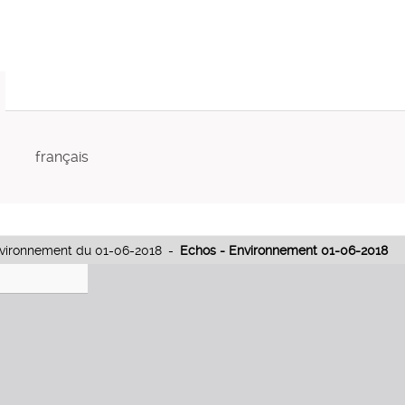
français
vironnement du 01-06-2018
-
Echos - Environnement 01-06-2018