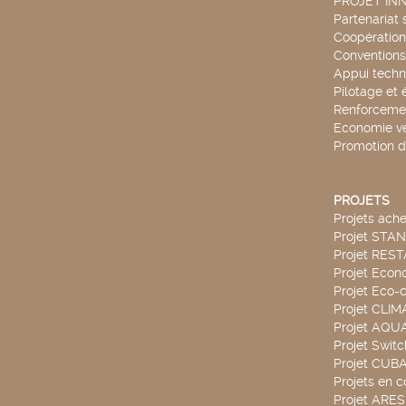
PROJET IN
Partenariat 
Coopération 
Conventions
Appui techn
Pilotage et 
Renforcemen
Economie ve
Promotion d
PROJETS
Projets ach
Projet STA
Projet RES
Projet Econ
Projet Eco-c
Projet CLIM
Projet AQ
Projet Swit
Projet CUBA
Projets en c
Projet ARE