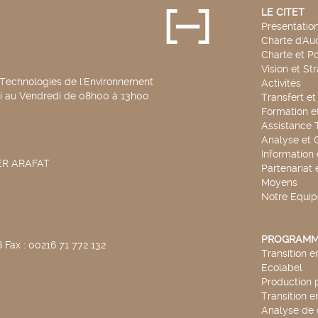
LE CITET
Présentatio
Charte d'Aud
Charte et Po
Vision et St
 Technologies de l'Environnement
Activités
di au Vendredi de 08h00 à 13h00
Transfert e
Formation e
Assistance 
Analyse et 
Information
SER ARAFAT
Partenariat 
Moyens
Notre Equip
PROGRAMM
 Fax : 00216 71 772 132
Transition 
Ecolabel
Production 
Transition 
Analyse de 