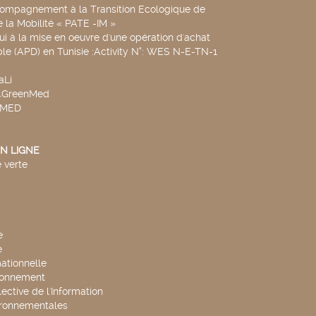
compagnement à la Transition Ecologique de
de la Mobilité « PATE -IM »
ui à la mise en oeuvre d'une opération d'achat
le (APD) en Tunisie :Activity N°: WES N-E-TN-1
aLi
v4GreenMed
4MED
N LIGNE
 verte
e
e
mationnelle
ronnement
lective de l'Information
ironnementales