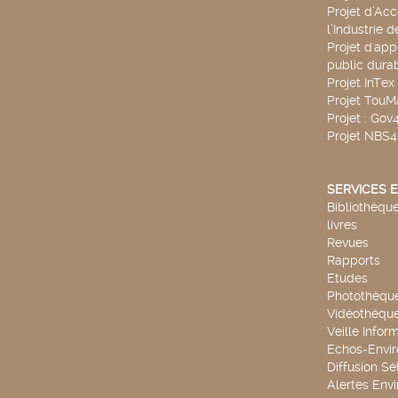
Projet d’Ac
l’Industrie 
Projet d'app
public durab
Projet InTex
Projet TouM
Projet : Go
Projet NBS
SERVICES E
Bibliothèque
livres
Revues
Rapports
Etudes
Photothèqu
Vidéothèqu
Veille Infor
Echos-Envi
Diffusion Sé
Alertes Env