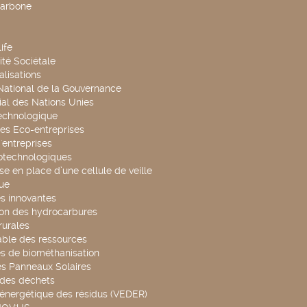
carbone
ife
té Sociétale
alisations
 National de la Gouvernance
al des Nations Unies
technologique
es Eco-entreprises
'entreprises
otechnologiques
se en place d’une cellule de veille
ue
s innovantes
ion des hydrocarbures
rurales
able des ressources
s de biométhanisation
es Panneaux Solaires
 des déchets
 énergétique des résidus (VEDER)