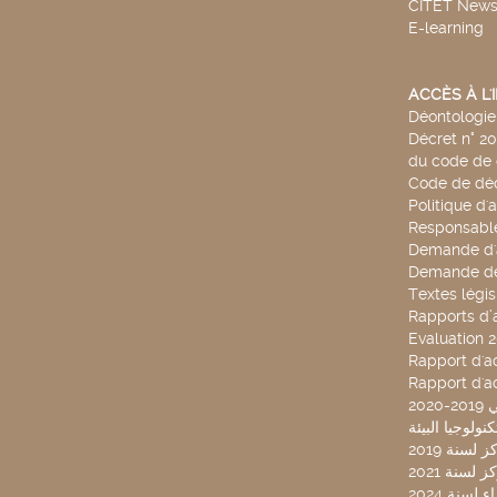
CITET New
E-learning
ACCÈS À L
Déontologie 
Décret n° 2
du code de 
Code de déo
Politique d'
Responsable
Demande d'
Demande de
Textes légis
Rapports d’a
Evaluation 
Rapport d'ac
Rapport d'ac
20
لسنة 2019
لسنة 2021
لسنة 2024