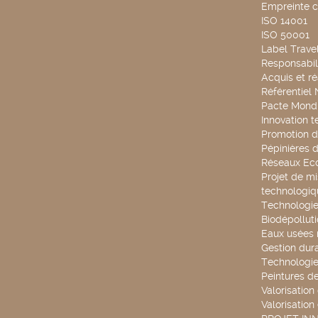
Empreinte 
ISO 14001
ISO 50001
Label Travel
Responsabili
Acquis et ré
Référentiel
Pacte Mondi
Innovation 
Promotion d
Pépinières d
Réseaux Ec
Projet de mi
technologiq
Technologie
Biodépollut
Eaux usées 
Gestion dur
Technologie
Peintures d
Valorisation
Valorisation