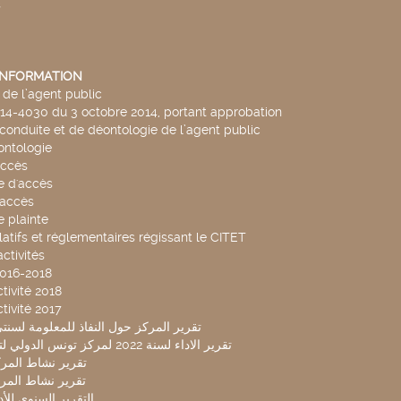
s
'INFORMATION
de l’agent public
014-4030 du 3 octobre 2014, portant approbation
conduite et de déontologie de l’agent public
ntologie
accès
 d'accès
accès
 plainte
latifs et réglementaires régissant le CITET
ctivités
2016-2018
tivité 2018
tivité 2017
تقرير المركز حول النفاذ للمعلومة لسنتي 2019-20
تقرير الاداء لسنة 2022 لمركز تونس الدولي لتكنولوجيا البيئة
تقرير نشاط المركز 
تقرير نشاط المركز 
التقرير السنوي للأداء 