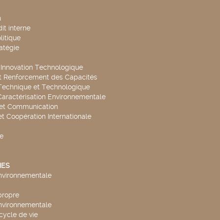
n
it interne
litique
ratégie
t Innovation Technologique
t Renforcement des Capacités
Technique et Technologique
Caractérisation Environnementale
 et Communication
et Coopération Internationale
e
ES
environnementale
propre
environnementale
cycle de vie