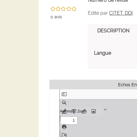
Numéro de revue
/5
Edité par
CITET. DDI
0
avis
DESCRIPTION
Langue
Echos En