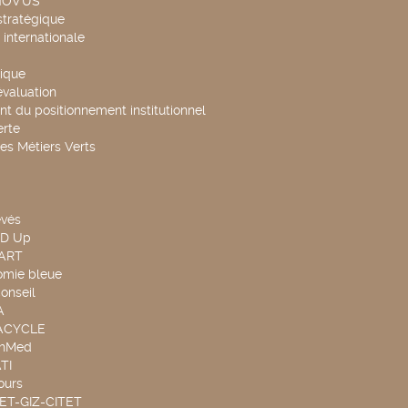
NOV'US
stratégique
internationale
ique
évaluation
t du positionnement institutionnel
rte
es Métiers Verts
evés
ND Up
TART
omie bleue
onseil
A
UACYCLE
chMed
TI
ours
SET-GIZ-CITET