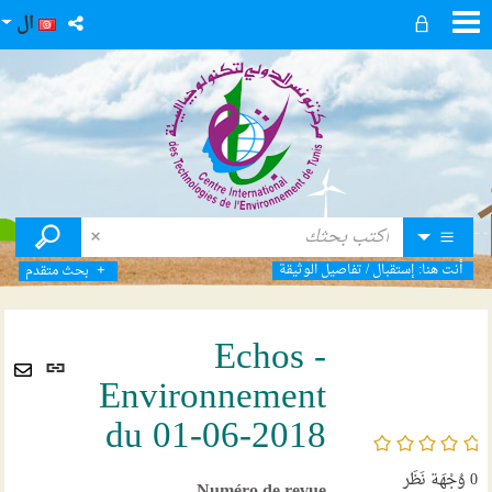
ال
أنت هنا:
إستقبال
/
تفاصيل الوثيقة
بحث متقدم
Echos -
رابط
Environnement
ثابت
Envoyer
(نافذ
du 01-06-2018
par
جديد
/5
mail
0
وُجْهَة نَظَر