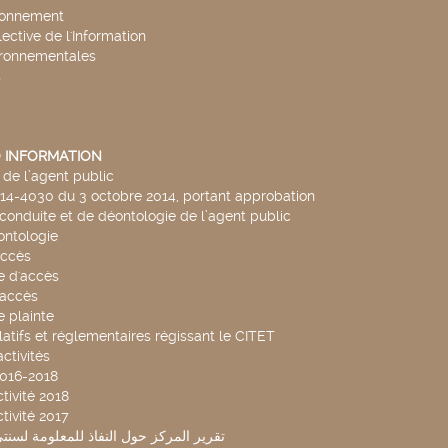
ronnement
lective de l'Information
ironnementales
s
 INFORMATION
de l’agent public
014-4030 du 3 octobre 2014, portant approbation
conduite et de déontologie de l’agent public
ntologie
accès
 d'accès
accès
 plainte
latifs et réglementaires régissant le CITET
ctivités
2016-2018
tivité 2018
tivité 2017
تقرير المركز حول النفاذ للمعلومة لسنتي 2019-20