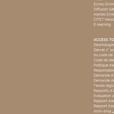
Echos-Envi
Diffusion Sé
Alertes Env
CITET New
E-learning
ACCESS TO
Déontologie 
Décret n° 2
du code de 
Code de déo
Politique d'
Responsable
Demande d'
Demande de
Textes légis
Rapports d’a
Evaluation 
Rapport d'ac
Rapport d'ac
20