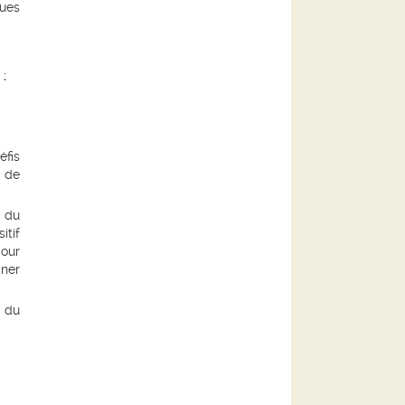
ues
;
éfis
t de
e du
itif
pour
gner
e du