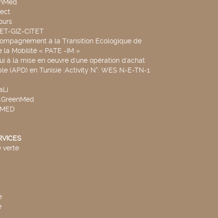
chMed
ect
ours
SET-GIZ-CITET
compagnement à la Transition Ecologique de
de la Mobilité « PATE -IM »
ui à la mise en oeuvre d'une opération d'achat
le (APD) en Tunisie :Activity N°: WES N-E-TN-1
aLi
v4GreenMed
4MED
RVICES
 verte
e
e