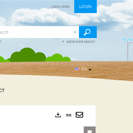
LOGIN
Liens utiles
l
advanced search
EN
CT
Permanent
Exports
link
Send