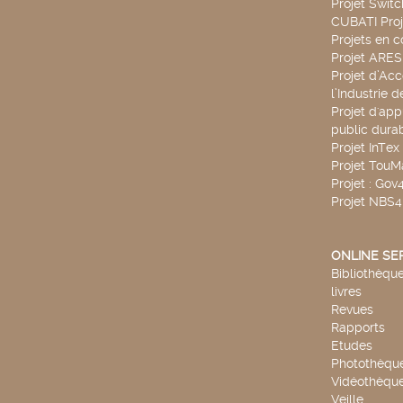
Projet Swit
CUBATI Proj
Projets en c
Projet ARE
Projet d’Ac
l’Industrie 
Projet d'app
public durab
Projet InTex
Projet TouM
Projet : Go
Projet NBS
ONLINE SE
Bibliothèque
livres
Revues
Rapports
Etudes
Photothèqu
Vidéothèqu
Veille