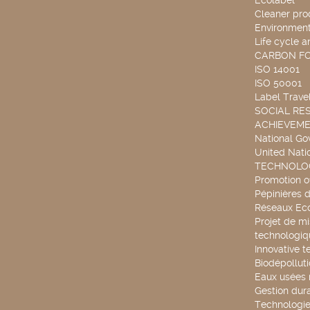
Ecolabel
Cleaner pro
Environmenta
Life cycle a
CARBON F
ISO 14001
ISO 50001
Label Travel
SOCIAL RES
ACHIEVEM
National G
United Nati
TECHNOLOG
Promotion o
Pépinières d
Réseaux Ec
Projet de mi
technologiq
Innovative t
Biodépollut
Eaux usées 
Gestion dur
Technologie