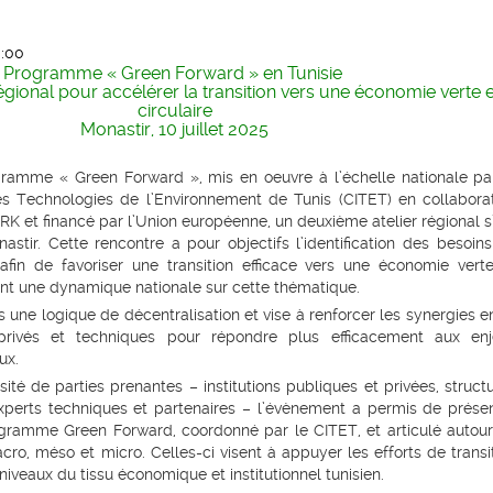
3:00
Programme « Green Forward » en Tunisie
égional pour accélérer la transition vers une économie verte e
circulaire
Monastir, 10 juillet 2025
ramme « Green Forward », mis en oeuvre à l’échelle nationale pa
es Technologies de l’Environnement de Tunis (CITET) en collabora
RK et financé par l’Union européenne, un deuxième atelier régional s
nastir. Cette rencontre a pour objectifs l’identification des besoin
afin de favoriser une transition efficace vers une économie vert
çant une dynamique nationale sur cette thématique.
ns une logique de décentralisation et vise à renforcer les synergies e
 privés et techniques pour répondre plus efficacement aux enj
ux.
té de parties prenantes – institutions publiques et privées, struct
erts techniques et partenaires – l’évènement a permis de prése
ogramme Green Forward, coordonné par le CITET, et articulé autou
ro, méso et micro. Celles-ci visent à appuyer les efforts de transi
niveaux du tissu économique et institutionnel tunisien.