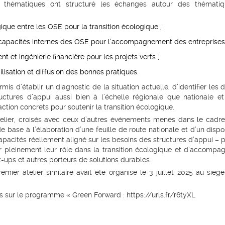
 thématiques ont structuré les échanges autour des thématiq
ique entre les OSE pour la transition écologique ;
capacités internes des OSE pour l’accompagnement des entreprises 
t et ingénierie financière pour les projets verts ;
ilisation et diffusion des bonnes pratiques.
is d’établir un diagnostic de la situation actuelle, d’identifier les d
uctures d’appui aussi bien à l’échelle régionale que nationale e
action concrets pour soutenir la transition écologique.
telier, croisés avec ceux d’autres événements menés dans le cadr
 base à l’élaboration d’une feuille de route nationale et d’un dispos
pacités réellement aligné sur les besoins des structures d’appui – 
r pleinement leur rôle dans la transition écologique et d’accompa
-ups et autres porteurs de solutions durables.
mier atelier similaire avait été organisé le 3 juillet 2025 au sièg
ns sur le programme
«
Green Forward :
https://urls.fr/r6tyXL