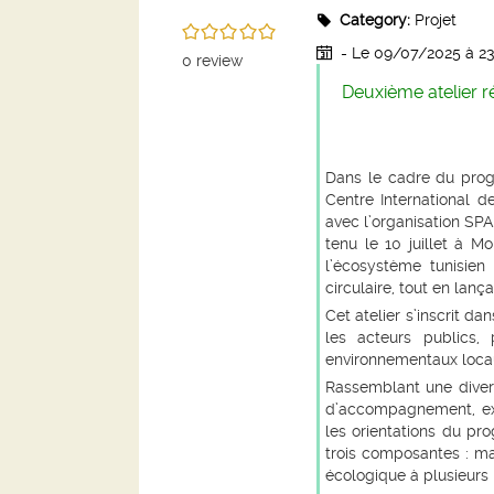
Category:
Projet
/5
- Le 09/07/2025
à 2
0
review
Deuxième atelier r
Dans le cadre du prog
Centre International d
avec l’organisation SPA
tenu le 10 juillet à Mo
l’écosystème tunisien 
circulaire, tout en lan
Cet atelier s’inscrit da
les acteurs publics,
environnementaux loca
Rassemblant une diversi
d’accompagnement, exp
les orientations du pr
trois composantes : mac
écologique à plusieurs 