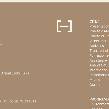
CITET
Présentatio
Charte d'Aud
Charte et Po
Vision and s
pm
Activities
Transfert e
Formation e
Assistance 
Analyse et 
Information
 Arafat 1080 Tunis
Partenariat 
Means
Our team
PROGRAMS
 Fax : 00216 71 772 132
Environmenta