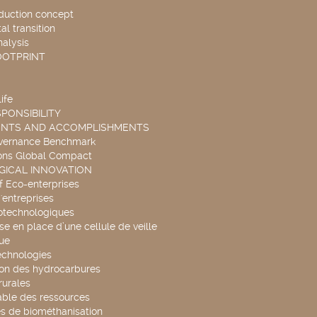
duction concept
l transition
nalysis
OOTPRINT
ife
PONSIBILITY
ENTS AND ACCOMPLISHMENTS
overnance Benchmark
ons Global Compact
ICAL INNOVATION
f Eco-enterprises
'entreprises
otechnologiques
se en place d’une cellule de veille
ue
echnologies
ion des hydrocarbures
rurales
able des ressources
s de biométhanisation