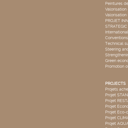
Peintures d
Valorisation
Valorisation
PROJET IN
STRATEGIC
Internationa
Conventions
Technical s
Steering an
Strengthenin
Green econ
Promotion o
PROJECTS
Projets ach
Projet STA
Projet RES
Projet Econ
Projet Eco-c
Projet CLIM
Projet AQ